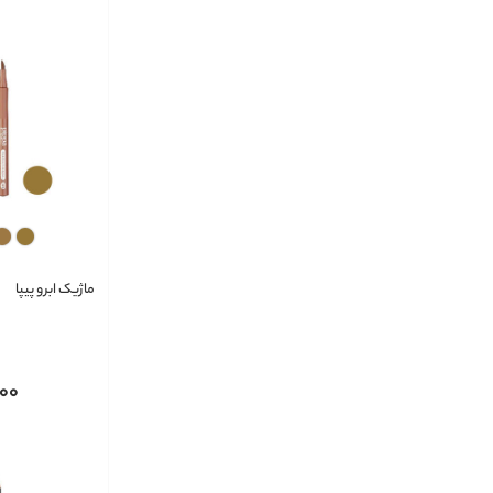
ماژیک ابرو پیپا
000