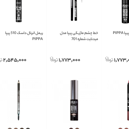
خط چشم ماژیکی پیپا مدل
ریمل اترنال داسک 510 پیپا
میدنایت شماره 701
PIPPA
2,545,000
1,773,000
1,773,