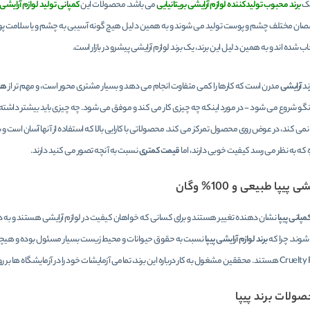
ک
برند محبوب تولیدکننده لوازم آرایشی بریتانیایی
می باشد. محصولات این
کمپانی تولید لوازم آرایشی
صصان مختلف چشم و پوست تولید می شوند و به همین دلیل هیچ گونه آسیبی به چشم و یا سلامت
شده اند و به همین دلیل این برند، یک برند لوازم آرایشی پیشرو در بازار است.
ند
آرایشی
مدرن است که کارها را کمی متفاوت انجام می دهد و بسیار مشتری محور است، و مهم تر از
هم
گو شروع می شود - در مورد اینکه چه چیزی کار می کند و موفق می شود. چه چیزی باید بیشتر داشته با
نمی کند، در عوض روی محصول تمرکز می کند. محصولاتی با کارایی بالا که استفاده از آنها آسان است و با 
ه که به نظر می رسد کیفیت خوبی دارند، اما
قیمت
کمتری
نسبت به آنچه تصور می کنید دارند.
 پیپا طبیعی و 100% وگان
مپانی پیپا
نشان دهنده تغییر هستند و برای کسانی که خواهان کیفیت در لوازم آرایشی هستند و به د
ند. چرا که
برند لوازم آرایشی پیپا
نسبت به حقوق حیوانات و محیط زیست بسیار مسئول بوده و هیچگونه 
ولات برند پیپا