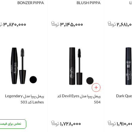
BONZER PIPPA
BLUSH PIPPA
L
3,820,000
3,145,000
2,681,
پیپا مدل Dark Queen
ریمل پیپا مدل Devil Eyes کد
ریمل پیپا مدل Legendary
504
Lashes کد 503
1,728,000
1,910,0
تماس برای قیمت