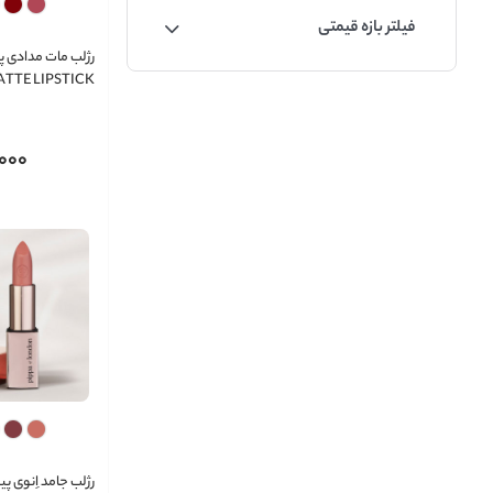
مداد لب
فیلتر بازه قیمتی
رژ لب مدادی
رژلب مات مدادی پی
آرایش چشم و ابرو
TTE LIPSTICK
PIPPA
مداد چشم
سایه چشم
000
ریمل
برس ها و تجهیزات آرایشی چشم و ابرو
مداد ابرو
خط چشم