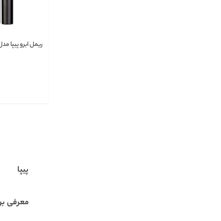
ریمل ابرو پیپا مدل igh Brow
پیپا
معرفی برن