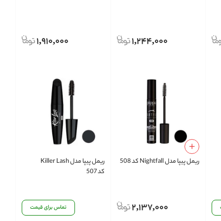
1,910,000
1,244,000
ریمل پیپا مدل Nightfall کد 508
ریمل پیپا مدل Killer Lash
کد 507
2,137,000
تماس برای قیمت