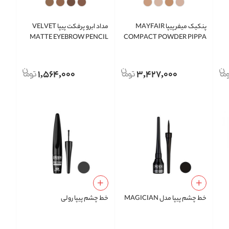
پنکیک میفر پیپا MAYFAIR
مداد ابرو پرفکت پیپا VELVET
MATTE EYEBROW PENCIL
COMPACT POWDER PIPPA
PIPPA
1,564,000
3,427,000
خط چشم پیپا مدل MAGICIAN
خط چشم پیپا رولی