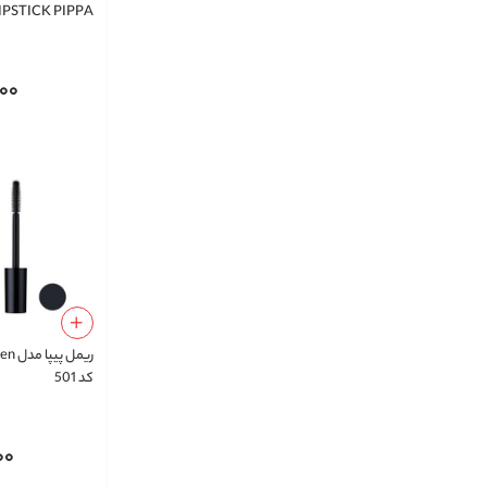
IPSTICK PIPPA
000
ریمل 
کد 501
00