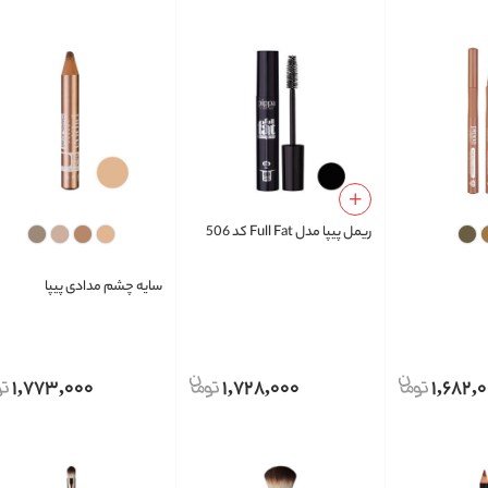
ریمل پیپا مدل Full Fat کد 506
سایه چشم مدادی پیپا
1,773,000
1,728,000
1,682,