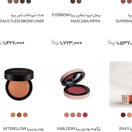
پا
ریمل ابرو دیفاین پیپا EYEBROW
مداد ابرو فالت لِس پیپا
FAULTLESS BROW LINER
MASCARA PIPPA
SUPERMA
PIPPA
1,427,000
1,773,000
1,537,
رژلب جامد اِنوی پیپا ENVY
رژگونه پودری پیپا INBLOOM
پودر برنز پیپا AFTERGLOW