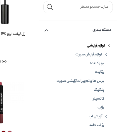
دسته بندی
ژل لیفت ابرو 190 پیپا PIPPA
لوازم آرایشی
لوازم آرایش صورت
000
برنز کننده
رژگونه
برس ها و تجهیزات آرایشی صورت
پنکیک
کانسیلر
رژلب
آرایش لب
رژ لب جامد