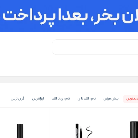
یدترین
پیش فرض
نام : الف تا ی
نام : ی تا الف
ارزانترین
گران ترین