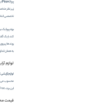
پیپا (Pippa)
ی
زیر نظر متخ
تخصصی انتخاب 
برند پیپا
یک بر
کند با یک گفت
روندها پیروی 
به همان انداز
لوازم آرایشی
لوازم آرایشی ک
محسوب می شو
این برند، Cruelty Free هستند. محققین مشغول به کار درباره این برند، تمامی آزمایشات خود را در آزمایشگاه ها بر روی نمونه های تولید شده مشابه پوست و سلول های انسان انجام می‌دهند.
قیمت محص