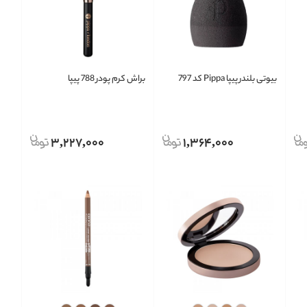
بیوتی بلندر پیپا Pippa کد 797
براش کرم پودر 788 پیپا
3,227,000
1,364,000