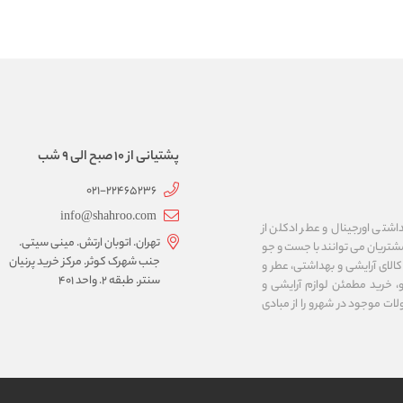
پشتیانی از 10 صبح الی 9 شب
021-22465236
info@shahroo.com
داشتی اورجینال و عطر ادکلن از
تهران. اتوبان ارتش. مینی سیتی.
مشتریان می توانند با جست و جو
جنب شهرک کوثر. مرکز خرید پرنیان
الای آرایشی و بهداشتی، عطر و
سنتر. طبقه ۲. واحد ۴۰۱
، خرید مطمئن لوازم آرایشی و
لات موجود در شهرو را از مبادی