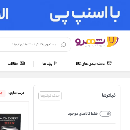
دسته بندی های کالا
برند ها
مقالات
خانه
/
برند ها
/
کوئین (Queen)
مرتب سازی:
جد
فیلترها
حذف فیلترها
فقط کالاهای موجود