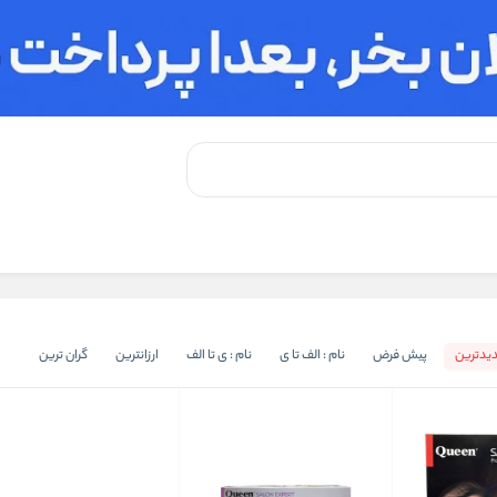
یدترین
پیش فرض
نام : الف تا ی
نام : ی تا الف
ارزانترین
گران ترین