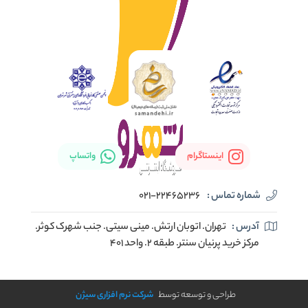
اینستاگرام
واتساپ
شماره تماس :
021-22465236
آدرس :
تهران. اتوبان ارتش. مینی سیتی. جنب شهرک کوثر.
مرکز خرید پرنیان سنتر. طبقه ۲. واحد ۴۰۱
طراحی و توسعه توسط
شرکت نرم افزاری سیژن