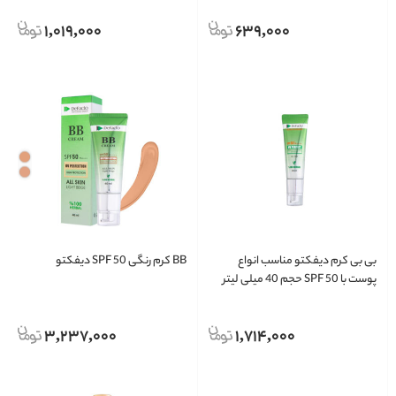
1,019,000
639,000
بی بی کرم دیفکتو مناسب انواع
BB کرم رنگی SPF 50 دیفکتو
پوست با SPF 50 حجم 40 میلی لیتر
3,237,000
1,714,000