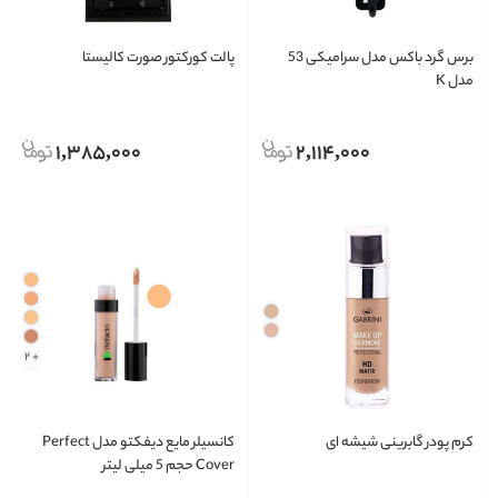
برس گرد باکس مدل سرامیکی 53
پالت کورکتور صورت کالیستا
مدل K
1,385,000
2,114,000
+ 2
کرم پودر گابرینی شیشه ای
کانسیلر مایع دیفکتو مدل Perfect
Cover حجم 5 میلی لیتر