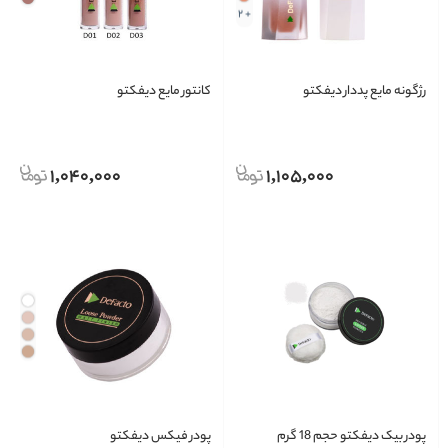
+ 2
رژگونه مایع پددار دیفکتو
کانتور مایع دیفکتو
1,040,000
1,105,000
پودر بیک دیفکتو حجم 18 گرم
پودر فیکس دیفکتو