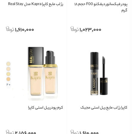
پودر فیکساتور دیفکتو F00 حجم ۱۸
رژ لب مایع کاپرا Kapra مدل Real Stay
گرم
1,610,000
1,023,000
+ 2
کاپرا رژ لب مایع ریل استی مجیک
کرم پودر ریل استی کاپرا
2,156,000
1,610,000