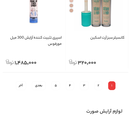
کانسیلر سبز آرت اسکین
اسپری تثبیت کننده آرایش 300 میل
مورفوس
1,485,000
320,000
1
2
3
4
5
بعدی
آخر
لوازم آرایش صورت