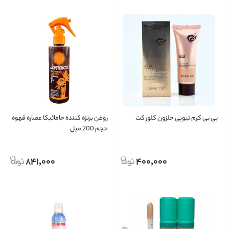
بی بی کرم تیوپی حلزون کلور کت
روغن برنزه کننده جامائیکا عصاره قهوه
حجم 200 میل
841,000
400,000