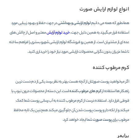
انواع لوازم ارایش صورت
همانطور که همه می دانیم
لوازم ارایشی و بهداشتی
در جهت حفظ و بهبود زیبایی مورد
استفاده قرار میگیرند به همین دلیل جهت،
خرید لوازم آرایش
معتبر و اصل از چالش های
عده ای از مشتریان است. از همین رو فروشگاه لوازم ارایشی شهرو بستری را فراهم ساخته
تا شما عزیزان بدون نگرانی محصولات ارایشی مورد نیاز خود را خریداری کنید.
کرم مرطوب‌ کننده
اگر میخواهید پوست صورتتان از آنچه هست بهتر به نظر برسد یکی از دم دست ترین
راهکار ها استفاده از
کرم های مرطوب کننده
است. این دسته از محصولات درون تیوپ یا
قوطی قرار دارد . استفاده درست از کرم مرطوب کننده به آب رسانی پوست شما کمک
میکند و از لکه دار و پوست پوست شدن آن جلوگیری میکند همچنین یک لایه محافظ
مرطوب برای
پوست صورت
شما ایجاد خواهد کرد.
پرایمر