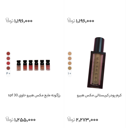
1,196,000
1,196,000
+ 4
+ 1
کرم پودر کریستالی مکس هیرو
رژگونه مایع مکس هیرو حاوی spf 30
1,255,000
2,273,000