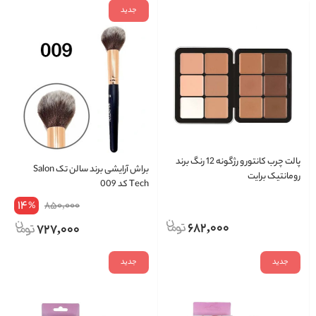
جدید
پالت چرب کانتور و رژگونه 12 رنگ برند
براش آرایشی برند سالن تک Salon
رومانتیک برایت
Tech کد 009
14
850,000
%
682,000
727,000
جدید
جدید