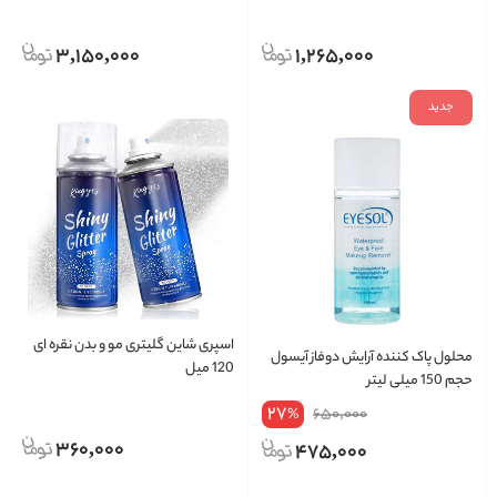
3,150,000
1,265,000
جدید
اسپری شاین گلیتری مو و بدن نقره ای
محلول پاک کننده آرایش دوفاز آیسول
120 میل
حجم 150 میلی لیتر
27
650,000
%
360,000
475,000