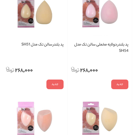
پد بلندر دولایه مخملی سالن تک مدل
پد بلندر سالن تک مدل SH51
SH54
268,000
268,000
جدید
جدید