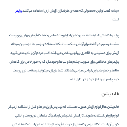
میشه گفت اولین محصولی که همه ی طرفداران
آرایش
از آن استفاده میکنند
پرایمر
است.
پرایمر با کاهش اندازه منافد صورت این اجازه رو به شما می دهد که آرایش بهتر روی پوست
بنشیند و صورت را
آماده برای آرایش
میکند . با اینکه استفاده از پرایمر ها مهمترین مرحله
آرایش برای دستیابی به ظاهری زیبا و بی نقص می باشد اغلب مردم آن را نادیده می‌گیرند
پرایمرهای مختلفی برای صورت، چشم‌ها و لب‌ها وجود دارد که به‌ طور خاص برای کاهش
منافذ و خطوط در این نواحی طراحی‌شده‌اند. شما عزیزان میتوانید بسته به نوع پوست
خود پرایمر مورد نیاز خود را خریداری کنید
فاندیشن
فاندیشن ها
از
لوازم ارایش صورت
هستند که باید پس از پرایمر ها و قبل از استفاده از دیگر
لوازم ارایش
استفاده شوند . کار اصلی فاندیشن ایجاد رنگ متعادل در پوست و خنثی
کردن آن است. نکته مهمی که قبل از خرید به آن باید توجه کنید این است که فاندیشن