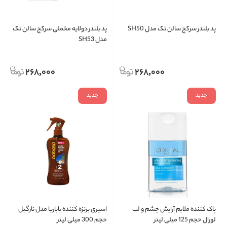
پد بلندر سرکج سالن تک مدل SH50
پد بلندر دولایه مخملی سرکج سالن تک
مدل SH53
268,000
268,000
جدید
جدید
پاک کننده ملایم آرایش چشم و لب
اسپری برنزه کننده باباریا مدل نارگیل
لورال حجم 125 میلی لیتر
حجم 300 میلی لیتر