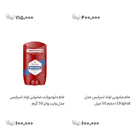
715,000
400,000
مام صابونی اولد اسپایس مدل
مام دئودورانت صابونی اولد اسپایس
Original | حجم 50 میل
مدل وایت واتر 50 گرم
600,000
600,000