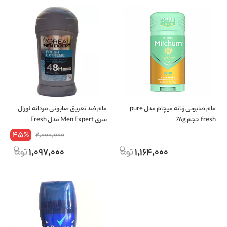
مام صابونی زنانه میچام مدل pure
مام ضد تعریق صابونی مردانه لورال
fresh حجم 76g
سری Men Expert مدل Fresh
Extreme 48H
45
2,000,000
%
1,097,000
1,164,000