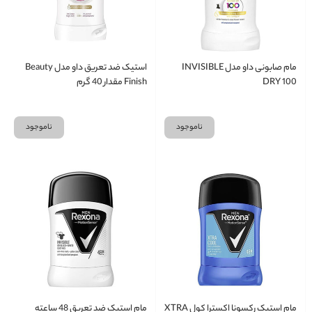
مام صابونی داو مدل INVISIBLE
استیک ضد تعریق داو مدل Beauty
DRY 100
Finish مقدار 40 گرم
ناموجود
ناموجود
مام استیک رکسونا اکسترا کول XTRA
مام استیک ضد تعریق 48 ساعته