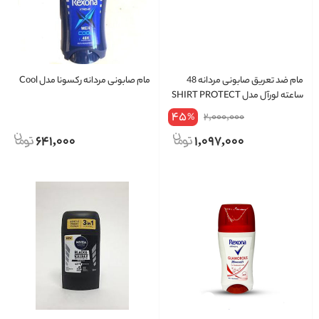
مام ضد تعریق صابونی مردانه 48
مام صابونی مردانه رکسونا مدل Cool
ساعته لورآل مدل SHIRT PROTECT
45
2,000,000
%
641,000
1,097,000