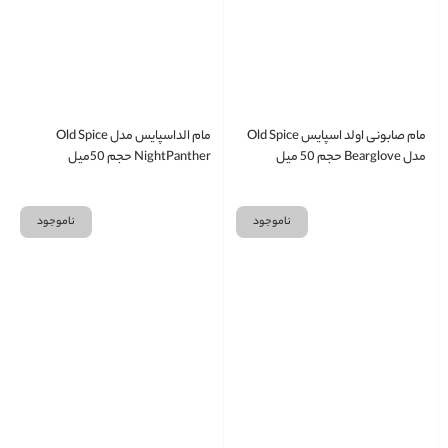
مام صابونی اولد اسپایس Old Spice
مام الداسپایس مدل Old Spice
مدل Bearglove حجم 50 میل
NightPanther حجم 50میل
ناموجود
ناموجود