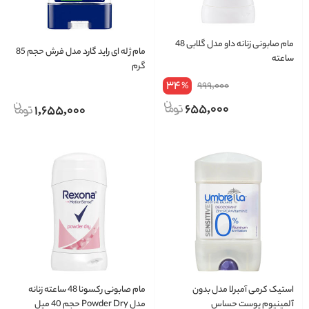
مام صابونی زنانه داو مدل گلابی 48
مام ژله ای راید گارد مدل فرش حجم 85
ساعته
گرم
34
999,000
%
655,000
1,655,000
استیک کرمی آمبرلا مدل بدون
مام صابونی رکسونا 48 ساعته زنانه
آلمینیوم پوست حساس
مدل Powder Dry حجم 40 میل