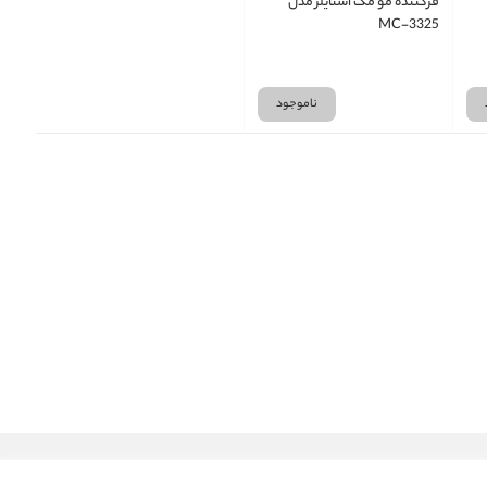
فرکننده مو مک استایلر مدل
MC-3325
ناموجود