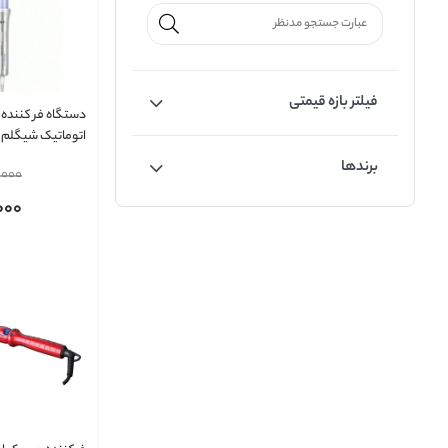
فیلتر بازه قیمتی
دستگاه فر کننده 
اتوماتیک شیگلم م
استایلر پرو سایز 25mm
برندها
,000
000