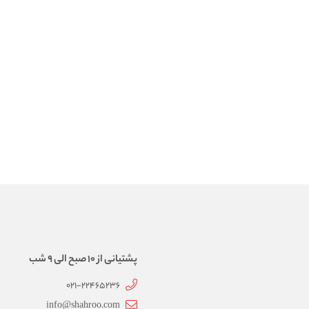
پشتیانی از 10 صبح الی 9 شب
021-22465236
info@shahroo.com