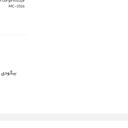
فرکننده مو مک اس
MC-3326
بیگودی و