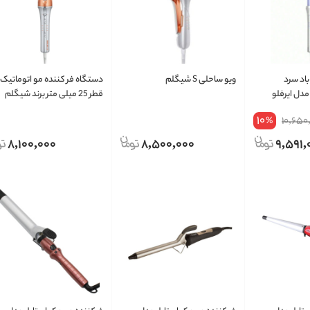
باد سرد
ویو ساحلی S شیگلم
دستگاه فر کننده مو اتوماتیک
دل ایرفلو
قطر 25 میلی متر برند شیگلم
SHEGLAM
10
10,650
%
8,100,000
8,500,000
9,591,