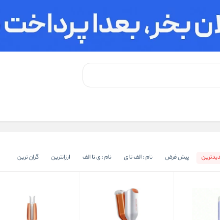
یدترین
پیش فرض
نام : الف تا ی
نام : ی تا الف
ارزانترین
گران ترین