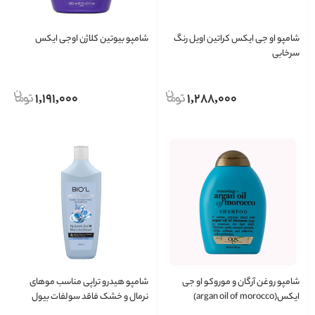
شامپو او جی ایکس کراتین اویل رنگ
شامپو بیوتین کلاژن اوجی ایکس
سرخابی
1,191,000
1,288,000
شامپو روغن آرگان و موروکو او جی
شامپو هیدرو تراپی مناسب موهای
‌ایکس(argan oil of morocco)
نرمال و خشک فاقد سولفات بیول