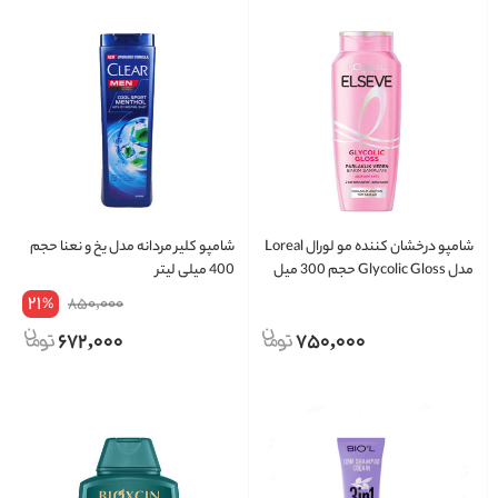
شامپو درخشان کننده مو لورال Loreal
شامپو کلیر مردانه مدل یخ و نعنا حجم
مدل Glycolic Gloss حجم 300 میل
400 میلی لیتر
21
850,000
%
672,000
750,000