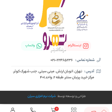
اینستاگرام
واتساپ
شماره تماس :
021-22465236
آدرس :
تهران. اتوبان ارتش. مینی سیتی. جنب شهرک کوثر.
مرکز خرید پرنیان سنتر. طبقه ۲. واحد ۴۰۱
طراحی و توسعه توسط
شرکت نرم افزاری سیژن
0
خانه