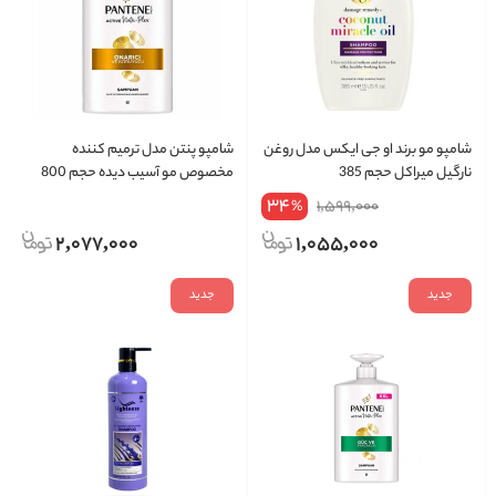
شامپو مو برند او جی ایکس مدل روغن
شامپو پنتن مدل ترمیم کننده
نارگیل میراکل حجم 385
مخصوص مو آسیب دیده حجم 800
میلی لیتر
34
1,599,000
%
2,077,000
1,055,000
جدید
جدید