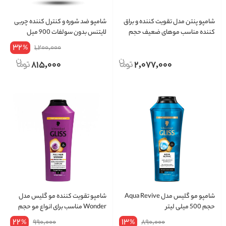
شامپو پنتن مدل تقویت کننده و براق
شامپو ضد شوره و کنترل کننده چربی
کننده مناسب موهای ضعیف حجم
لایتنس بدون سولفات 900 میل
800 میلی لیتر
32
1,200,000
%
815,000
2,077,000
شامپو مو گلیس مدل Aqua Revive
شامپو تقویت کننده مو گلیس مدل
حجم 500 میلی لیتر
Wonder مناسب برای انواع مو حجم
400 میلی لیتر
22
13
990,000
890,000
%
%