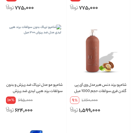
775,000
775,000
شامپو برند دنس هیر مدل وی آی پی
شامپو مو مدل تریاک ضد ریزش و بدون
گلدن فری سولفات حجم 1000 میل
سولفات برند هپی لیدی ضد ریزش
حجم 300 میل
10
9
695,000
1,760,000
%
%
624,000
1,599,000