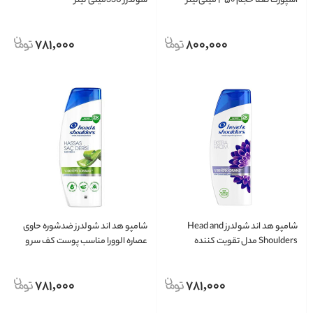
اسپورت نعنا حجم ۳۵۰ میلی‌لیتر
شولدرز 330میلی لیتر
781,000
800,000
شامپو هد اند شولدرز Head and
شامپو هد اند شولدرز ضدشوره حاوی
Shoulders مدل تقویت کننده
عصاره الوورا مناسب پوست کف سر و
Besleyici Bakim حجم 330 میلی لیتر
موهای حساس 330 میلی لیتر
781,000
781,000