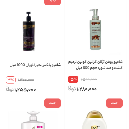
جدید
شامپو روغن آرگان کراتین کوئین ترمیم
شامپو پلکس هیرگلوبال 1000 میل
کننده و ضد شوره حجم 800 میل
15
1,500,000
3
%
1,300,000
%
1,280,000
1,255,000
جدید
جدید