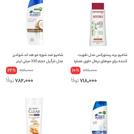
شامپو برند رستورکس مدل تقویت
شامپو ضد شوره مو هد اند شولدرز
کننده برای موهای نرمال حاوی عصاره
مدل نارگیل حجم 330 میلی لیتر
پیچک و فیتوسترول حجم 500میل
22
10
999,000
799,000
%
%
782,000
718,000