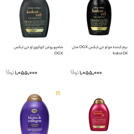
نرم كننده مو او جی ايكس OGX مدل
شامپو روغن کوکوی او جی ایکس
OGX
kukui Oil
1,055,000
1,055,000