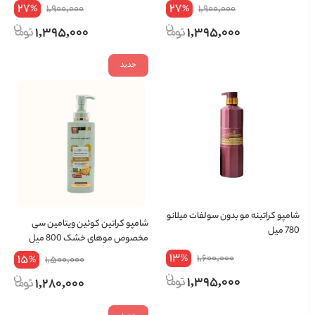
27
27
1,900,000
1,900,000
%
%
1,395,000
1,395,000
جدید
شامپو کراتینه مو بدون سولفات میلانو
شامپو کراتین کوئین ویتامین سی
780 میل
مخصوص موهای خشک 800 میل
13
15
1,600,000
%
1,500,000
%
1,395,000
1,280,000