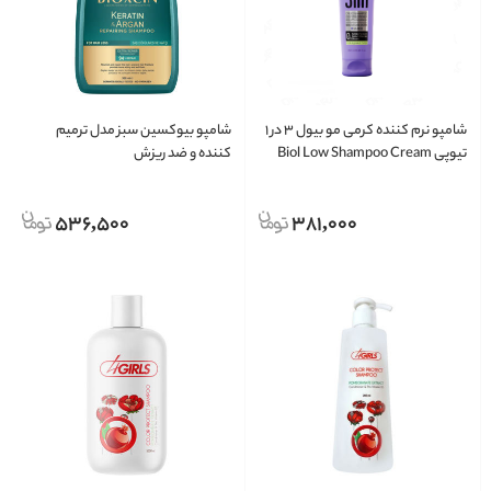
شامپو نرم کننده کرمی مو بیول ۳ در ۱
شامپو بیوکسین سبز مدل ترمیم
تیوپی Biol Low Shampoo Cream
کننده و ضد ریزش
536,500
381,000