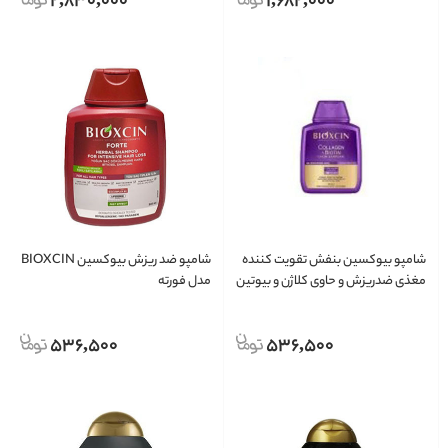
2,830,000
1,682,000
شامپو بیوکسین بنفش تقویت کننده
شامپو ضد ریزش بیوکسین BIOXCIN
مغذی ضدریزش و حاوی کلاژن و بیوتین
مدل فورته
300 میل ترکیه اصل
536,500
536,500