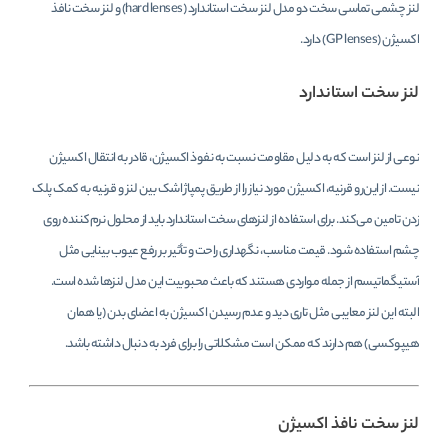
لنز چشمی تماسی سخت دو مدل لنز سخت استاندارد (hard lenses) و لنز سخت نافذ
اکسیژن (GP lenses) دارد.
لنز سخت استاندارد
نوعی از لنز است که به‌ دلیل مقاومت نسبت به نفوذ اکسیژن، قادر به انتقال اکسیژن
نیست. از این‌رو قرنیه، اکسیژن مورد نیاز را از طریق پمپاژ اشک بین لنز و قرنیه به کمک پلک
زدن تامین می‌کند. برای استفاده از لنزهای سخت استاندارد باید از محلول نرم‌کننده روی
چشم استفاده شود. قیمت مناسب، نگهداری راحت و تأثیر بر رفع عیوب بینایی مثل
آستیگماتیسم از جمله مواردی هستند که باعث محبوبیت این مدل لنزها شده است.
البته این لنز معایبی مثل تاری دید و عدم رسیدن اکسیژن به اعضای بدن (یا همان
هیپوکسی) هم دارند که ممکن است مشکلاتی را برای فرد به ‌دنبال داشته باشد.
لنز سخت نافذ اکسیژن