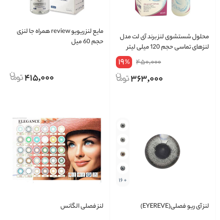
مایع لنز ریویو review همراه جا لنزی
محلول شستشوی لنز برند آی لت مدل
حجم 60 میل
لنزهای تماسی حجم 120 میلی لیتر
19
450,000
%
415,000
363,000
+ 16
لنز آی ریو فصلی(EYEREVE)
لنز فصلی الگانس