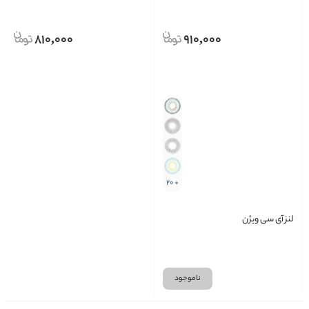
810,000
910,000
+ 20
لنز آی سی ویژن
ناموجود