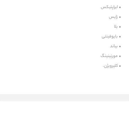
ایراپتیکس
زایس
بلا
بایوفینتی
بیاند
مورنینینگ
کلیرویژن.