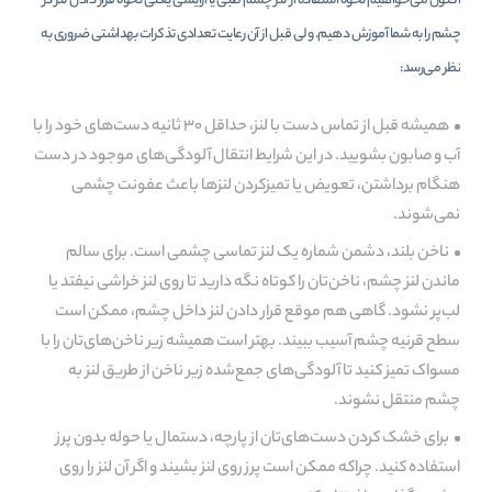
اکنون می‌خواهیم نحوه استفاده از لنز چشم طبی یا آرایشی یعنی نحوه قرار دادن لنز در
چشم را به شما آموزش دهیم. ولی قبل از آن رعایت تعدادی تذکرات بهداشتی ضروری به
نظر می‌رسد:
همیشه قبل از تماس دست با لنز، حداقل ۳۰ ثانیه دست‌‌های خود را با
آب و صابون بشویید. در این شرایط انتقال آلودگی‌های موجود در دست‌
هنگام برداشتن، تعویض یا تمیزکردن لنزها باعث عفونت چشمی
نمی‌شوند.
ناخن بلند، دشمن شماره یک لنز تماسی چشمی است. برای سالم
ماندن لنز چشم، ناخن‌تان را کوتاه نگه دارید تا روی لنز خراشی نیفتد یا
لب‌پر نشود. گاهی هم موقع قرار دادن لنز داخل چشم، ممکن است
سطح قرنیه چشم آسیب ببیند. بهتر است همیشه زیر ناخن‌های‌تان را با
مسواک تمیز کنید تا آلودگی‌های جمع‌شده زیر ناخن از طریق لنز به
چشم منتقل نشوند.
برای خشک کردن دست‌های‌تان از پارچه، دستمال یا حوله بدون پرز
استفاده کنید. چراکه ممکن است پرز روی لنز بشیند و اگر آن لنز را روی