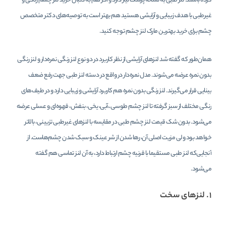
کرده باشند. لنز طبی به نسخه پزشک نیاز دارد و اگر هم به دنبال خرید لنز چشم رنگی و
غیرطبی با هدف زیبایی و آرایشی هستید هم بهتر است به توصیه‌های دکتر متخصص
چشم برای خرید بهترین مارک لنز چشم توجه کنید.
همان‌طور که گفته شد لنزهای آرایشی از نظر کاربرد در دو نوع لنز رنگی نمره‌دار و لنز رنگی
بدون نمره عرضه می‌شوند. مدل‌ نمره‌دار در واقع در دسته لنز طبی جهت رفع ضعف
بینایی قرار می‌گیرند. لنز رنگی بدون نمره هم کاربرد آرایشی و زیبایی دارد و در طیف‌های
رنگی مختلف از سبز گرفته تا لنز چشم طوسی.،آبی، یخی، بنفش، قهوه‌ای و عسلی عرضه
می‌شود. بدون شک قیمت لنز چشم طبی در مقایسه با لنزهای غیرطبی تزیینی، بالاتر
خواهد بود ولی مزیت اصلی آن، رها شدن از شر عینک و سبک شدن چشم‌هاست. از
آنجایی‌که لنز طبی مستقیما با قرنیه چشم ارتباط دارد، به آن‌ لنز تماسی هم گفته
می‌شود.
۱. لنزهای سخت