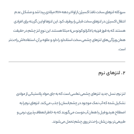
سروکله لنزهای سخت نافذ اکسیژن از اواخر دهه ۱۹۷۰ میلادی پیدا شد و مشکل عدم
انتقال اکسیژن در لنزهای سخت قبلی را برطرف کرد. این لنزها اولین گزینه برای افرادی
هستند که به قوز قرنیه یا «کراتوکونوس» مبتلا هستند. این نوع لنز چشم در حقیقت
همان ویژگی‌های لنزهای چشمی سخت استاندارد را دارد و علاوه بر آن، استفاده‌اش راحت‌تر
است.
۲. لنزهای نرم
لنز نرم، نسل جدید لنزهای چشمی تماسی است که به‌ جای مواد پلاستیکی از موادی
تشکیل شده که آب نمک موجود در چشم انسان را جذب می‌کند. لنزهای نرم را به
اصطلاح هیدروفیل یا همان آب‌دوست می‌گویند که به‌ خاطر انعطاف‌پذیری، نرمی و
طبیعی‌تر بودن‌شان، راحت‌تر روی چشم تحمل می‌شوند.