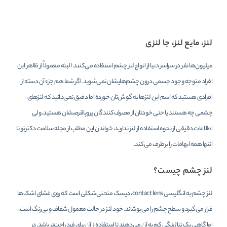
لنز، مایع لنز، جا لنزی
میلیون‌ها نفر در سراسر دنیا از انواع لنز چشم استفاده می‌کنند. البته معمولاً از ظاهر این
افراد متوجه وجود جسمی درون چشم‌هایشان نمی‌شوید. اگر شما هم جزء آن دسته از
افرادی هستید که اسم این لنزها به گوش‌تان خورده اما دقیق نمی‌دانید که لنزهای
چشمی چه هستند یا حتی خودتان از مصرف‌کنندگان پروپاقرصشان هستید، ولی
اطلاعات دقیقی از نحوه استفاده از لنز ندارید، خواندن این مطلب از مجله سلامت دکترتو تا
انتها همه ابهامات را برطرف می‌کند.
لنز چشم چیست؟
لنز چشم به انگلیسی contact lens، دیسک منحنی‌شکلی است که روی غشای اشک‌ها
قرار می‌گیرد و سطح چشم را می‌پوشاند. خود لنز در حالت معمول شفاف و بی‌رنگ است،
اما گاهی یک تناژ رنگی کم به آن می‌دهند تا استفاده از آن برای فرد راحت‌تر باشد. در