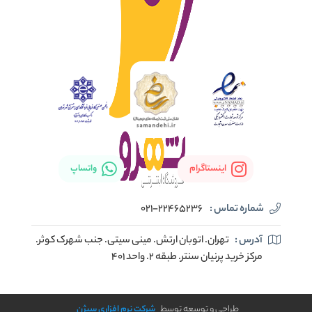
اینستاگرام
واتساپ
شماره تماس :
021-22465236
آدرس :
تهران. اتوبان ارتش. مینی سیتی. جنب شهرک کوثر.
مرکز خرید پرنیان سنتر. طبقه ۲. واحد ۴۰۱
طراحی و توسعه توسط
شرکت نرم افزاری سیژن