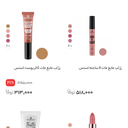
+ 2
+ 4
رژ لب مایع مات 8 ساعته اسنس
رژ لب مایع مات کالر بوست اسنس
21
395,000
%
313,000
518,000