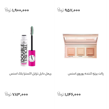
1,900,000
957,000
پالت برنزه کننده یور وی اسنس
ریمل دابل ترابل اکسترا بلک اسنس
783,000
1,146,000