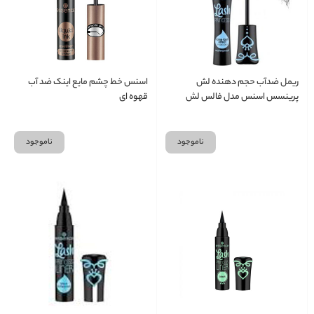
ریمل ضدآب حجم دهنده لش
اسنس خط چشم مایع اینک ضد آب
پرینسس اسنس مدل فالس لش
قهوه ای
ناموجود
ناموجود