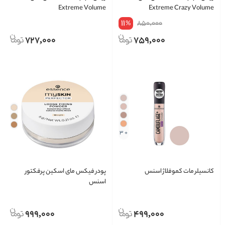
Extreme Volume
Extreme Crazy Volume
11
850,000
%
727,000
759,000
+ 3
کانسیلر مات کموفلاژ اسنس
پودر فیکس مای اسکین پرفکتور
اسنس
999,000
499,000