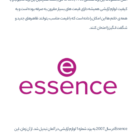
کیفیت لوازم آرایشی همیشه دارای قیمت های بسیار مقرون به صرفه بوده است و به
همه ی خانم ها این امکان را داده است که با قیمت مناسب، بتوانند ظاهرهای جدید و
شگفت انگیز را امتحان کنند.
Essenceدر سال 2007 به برند شماره 1 لوازم آرایشی در آلمان تبدیل شد. از آن زمان، این