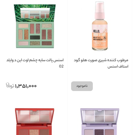
مرطوب کننده شیری صورت هلو گود
اسنس پالت سایه چشم اوت این د وایلد
استاف اسنس
02
1,351,000
ناموجود