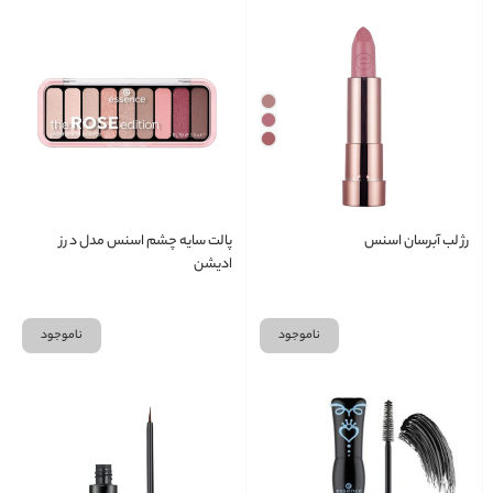
رژ لب آبرسان اسنس
پالت سایه چشم اسنس مدل د رز
ادیشن
ناموجود
ناموجود