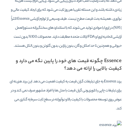
می دهد که باعث رضایت اغلب افراد دنیای زیبایی می شود. زیبایی لازم نیست هزینه
زیادی داشته باشد، و این مسئله تقریبا هر روز ثابت می شود که برای ایجاد کیفیت عالی و
نوآوری ، همیشه بحث قیمت مطرح نیست. طیف وسیعی از لوازم آرایشی Essence اکثراً
(95%) در اروپا با موادی تولید می شوند که با استانداردهای سختگیرانه دستورالعمل
آرایشی اتحادیه اروپا و FDA ایالات متحده مطابقت دارند. محصولات 100% بدون تست
حیوانی و همچنین تا حد امکان وگان، بدون پارابن، بدون گلوتن و بدون الکل هستند.
Essence چگونه قیمت های خود را پایین نگه می دارد و
کیفیت بالایی را ارائه می دهد؟
برند Essence به جای تبلیغات گران قیمت به کیفیت اهمیت می دهد. این برند هزینه ای
برای تبلیغات چاپی یا تلویزیونی گران قیمت با مدل ها یا افراد مشهور صرف نمی کند و در
عوض روی توسعه محصولات با کیفیت بالا و نوآورانه در سطح ثابت سرمایه گذاری می
کند.