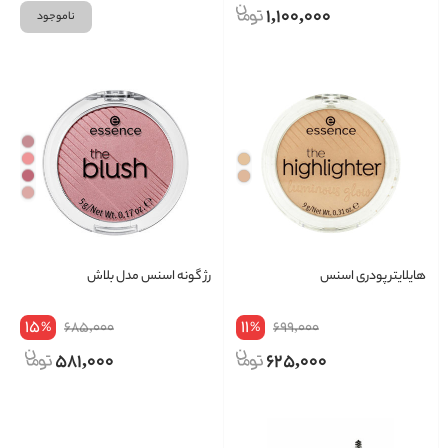
1,100,000
ناموجود
هایلایتر پودری اسنس
رژ گونه اسنس مدل بلاش
15
11
685,000
699,000
%
%
581,000
625,000