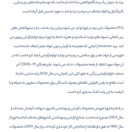
برند به عنوان یک پیشگام واقعی شناخته شده است که توسط رسانه های برتر زیبایی،
تأثیرگذاران و افراد مختلف در سراسر دنیا به شدت مورد تحسین قرار گرفته است.
95٪ محصولات این برند در اروپا تولید می شوند و این برند به شدت از دستورالعمل های
بین المللی، شیوه های تولید استاندارد و مقررات اتحادیه اروپا درباره لوازم آرایش پیروی می
کند. برند essence از آن­جایی که همیشه به آرایش بدون مواد مضر اعتقاد داشته است،
فهرستی از مواد مضر برای سلامتی در زمینه ی تولید لوازم آرایشی ایجاد کرده است که در
آن مواد مورد انتقاد، از همه محصولات حذف می شوند.علیرغم تأثیر COVID-19 بر
صنعت لوازم آرایشی رنگی به طور کلی، این کمپانی در سال 2020 رشد مثبتی داشته
است. قطع به یقین افزایش تقاضای مصرف کنندگان برای محصولات مقرون به صرفه و با
کیفیت به این رشد کمک بسیاری کرده است.
در اتحادیه اروپا، فروش محصولات آرایشی و بهداشتی که روی حیوانات آزمایش شده اند از
سال 2004 ممنوع شده است. صنایع آرایشی و بهداشتی کشورهای مختلف اتحادیه اروپا از
سال 1989 به طور داوطلبانه از انجام این کار خودداری کرده اند. و از سال 2009، محصولات