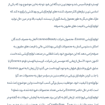
اوستر داوم تأسیس شد و مهم ترین دیدگاه این فرد، توجه به این موضوع بود که یکی از
اساسی ترین نیازهای اکثر مصرف کننده های لوازم آرایشی و بهداشتی را برآورده کند که
مارک های دیگر به طور معمول پاسخگوی آن نیستند: کیفیت بالا، و در عین حال تولید
لوازم آرایشی با قیمت های مقرون به صرفه.
لوازم آرایشی Essence ، محصول شرکت cosnova Beauty آلمان به مصرف کنندگان
امکان دسترسی آسان به محصولات آرایشی بهداشتی عالی با قیمت های مقرون به
صرفه را می دهد که این موضوع خود باعث انقلابی در صنعت لوازم آرایشی شده است.
اکنون حدود 21 سال از زمانی که موسس این شرکت، کریستینا اوستر داوم، Essence را با
عشق، انرژی و اشتیاق فراوان به وجود آورده است می گذرد.از آن زمان تا به امروز، Essence
با جذب کردن طرفداران زیبایی در تمام سنین در سراسر جهان به محصولات مد گرا،
نوآورانه و با کیفیت خود، موفقیت بسیار بزرگی کسب کرده است و این موضوع باعث شده
است که در حال حاضر Essence بر اساس تعداد محصولات فروخته شده، برند شماره 1
لوازم آرایشی اروپا باشد. از زمان آغاز به کار، این برند همیشه به آزمایش حیوانات نه گفته و در
اصل محصولات این برند همگی Cruelty Free می باشند. همچنین این برند محبوب و با