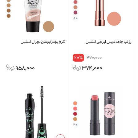
+ 8
رژ لب جامد دیس ایز می اسنس
کرم پودر آبرسان نچرال اسنس
20
470,000
%
958,000
374,000
+ 2