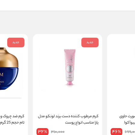
جدید
جدید
ورت حاوی
کرم مرطوب کننده دست برند لونکو مدل
کرم ضد چروک و م
یارا مناسب انواع پوست
تام حجم 25 گرم
32
46
310,000
699,0
%
%