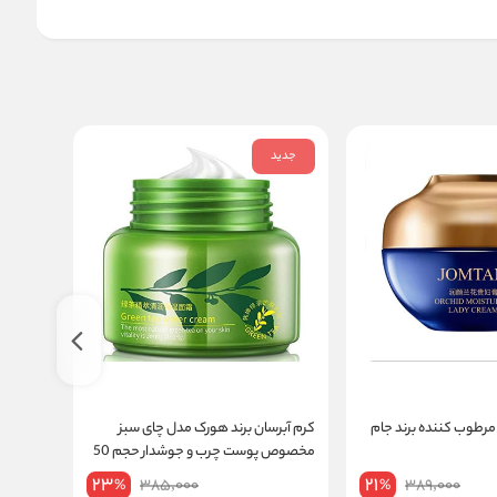
جدید
جدید
رطوب کننده برند جام
کرم آبرسان برند هورک مدل چای سبز
کرم آبرس
مخصوص پوست چرب و جوشدار حجم 50
حجم 80 گرم
گرم
23
21
385,000
389,000
%
%