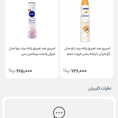
اسپری ضد تعریق زنانه برند داو مدل
اسپری ضد تعریق زنانه برند نیوآ مدل
گو فرش با رایحه پشن فروت حجم
نچرال رادیانت ویتامین سی
ن
۲۵۰ میلی لیتر
665,000
726,000
نظرات کاربران