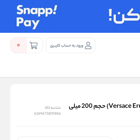
0
ورود به حساب کاربری
اسپری بدن مردانه بیو استار مدل ورساچه اروس (Versace Eruse) حجم 200 میلی
شناسه کالا:
6269673801886