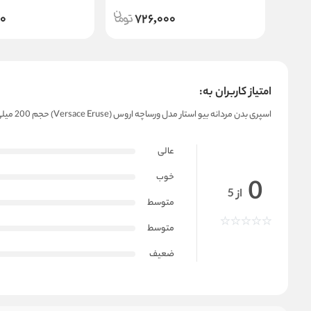
00
726,000
امتیاز کاربران به:
اسپری بدن مردانه بیو استار مدل ورساچه اروس (Versace Eruse) حجم 200 میلی لیتر
عالی
خوب
0
از 5
متوسط
متوسط
ضعیف