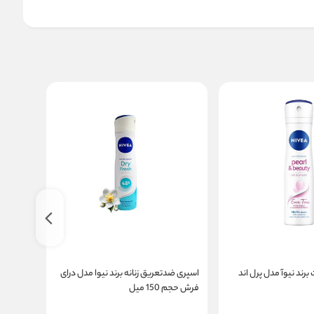
برند نیوآ مدل پرل اند
اسپری ضدتعریق زنانه برند نیوا مدل درای
فرش حجم 150 میل
نارگیل 