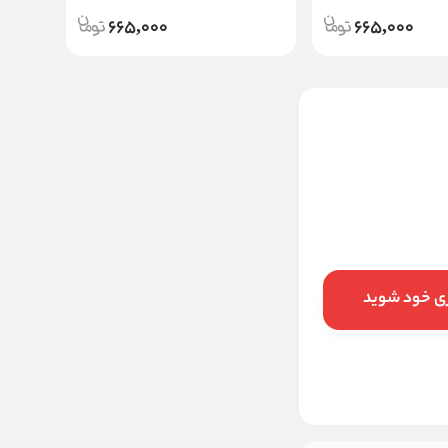
665,000
665,000
اسپری بدن مردانه بیو استار مدل
ورساچه اروس (Versace Eruse)
حجم 200 میلی لیتر
ناموجود
این کالا فعلا موجود نیست اما می‌توانید
ری خود شوید
زنگوله را بزنید تا به محض موجود شدن، به
شما خبر دهیم
موجود شد خبرم کنید