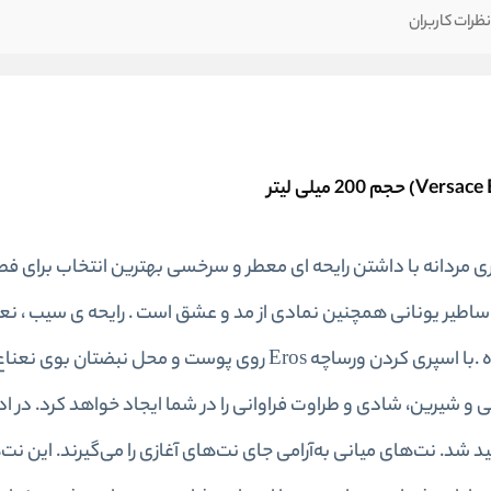
ظرات کاربران
ار ورساچه اروس-Versace Eros، این اسپری مردانه با داشتن رایحه ای معطر و سرخسی بهترین انتخاب ب
اساطیر یونانی همچنین نمادی از مد و عشق است . رایحه ی سیب ، نعن
موجود در ترکیباتش آن را به اکسیری جادویی تبدیل کرده .با اسپری کردن ورساچه Eros روی پوست و
و شیرین، شادی و طراوت فراوانی را در شما ایجاد خواهد کرد. در اد
شد. نت‌های میانی به‌آرامی جای نت‌های آغازی را می‌گیرند. این نت‌ه