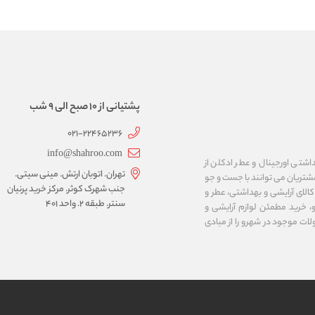
پشتیانی از 10 صبح الی 9 شب
021-22465236
info@shahroo.com
داشتی اورجینال و عطر ادکلن از
تهران. اتوبان ارتش. مینی سیتی.
مشتریان می توانند با جست و جو
جنب شهرک کوثر. مرکز خرید پرنیان
الای آرایشی و بهداشتی، عطر و
سنتر. طبقه ۲. واحد ۴۰۱
، خرید مطمئن لوازم آرایشی و
لات موجود در شهرو را از مبادی