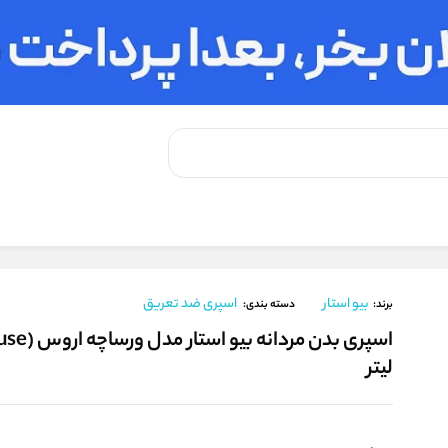
دانه بیو استار مدل ورساچه اروس (Versace Eruse) حجم 200 میلی لیتر
بیو استار
اسپری ضد تعریق
برند:
دسته بندی:
لیتر