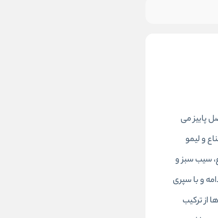
رای فصل پاییز می
اع و لیمو
 محل نبضتان بوی نعناع، سیب سبز و
امه و با سپری
ا از ترکیب