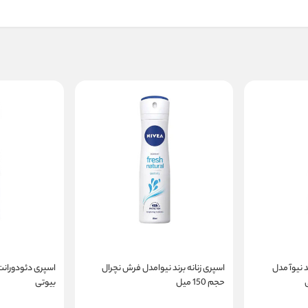
 نیوآ مدل
اسپری زنانه برند نیوامدل فرش نچرال
اسپری دئودورانت 
حجم 150 میل
بیوتی