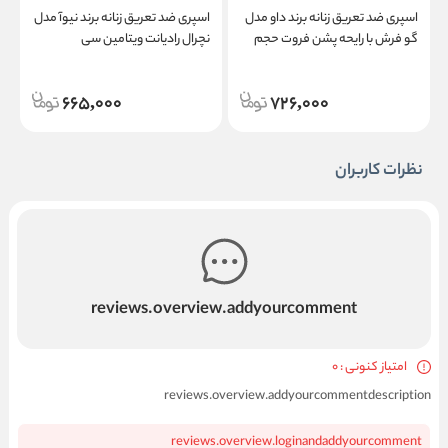
اسپری ضد تعریق زنانه برند داو مدل
اسپری ضد تعریق زنانه برند نیوآ مدل
گو فرش با رایحه پشن فروت حجم
نچرال رادیانت ویتامین سی
ن
۲۵۰ میلی لیتر
665,000
726,000
نظرات کاربران
reviews.overview.addyourcomment
امتیاز کنونی : 0
reviews.overview.addyourcommentdescription
reviews.overview.loginandaddyourcomment