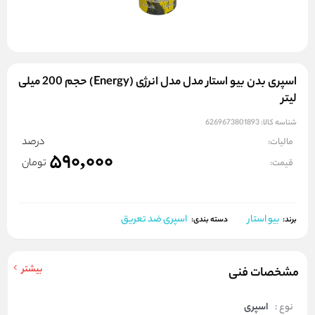
اسپری بدن بیو استار مدل مدل انرژی (Energy) حجم 200 میلی
لیتر
شناسه کالا:
6269673801893
درصد
مالیات:
590,000
تومان
قیمت:
بیو استار
اسپری ضد تعریق
برند:
دسته بندی:
بیشتر
مشخصات فنی
نوع :
اسپری