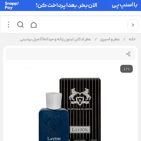
خانه
/
عطر و اسپری
/
عطر ادکلن لیتون زنانه و مردانه33میل برندینی
1
/
1