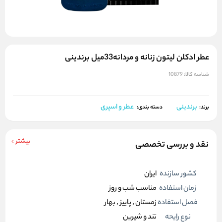
عطر ادکلن لیتون زنانه و مردانه33میل برندینی
شناسه کالا:
10879
برندینی
عطر و اسپری
برند:
دسته بندی:
بیشتر
نقد و بررسی تخصصی
کشور سازنده
ایران
زمان استفاده
مناسب شب و روز
فصل استفاده
زمستان , پاییز , بهار
نوع رایحه
تند و شیرین