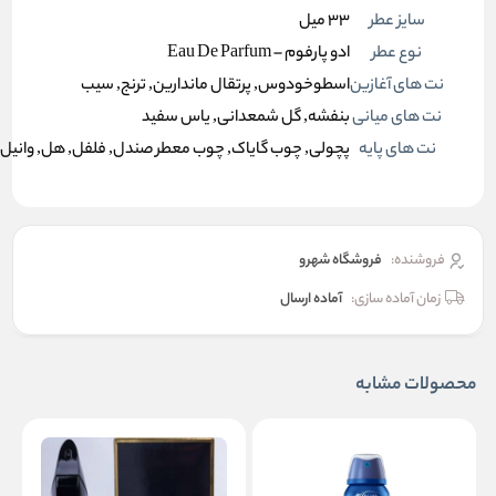
سایز عطر
33 میل
نوع عطر
ادو پارفوم – Eau De Parfum
نت های آغازین
اسطوخودوس, پرتقال ماندارین, ترنج, سیب
نت های میانی
بنفشه, گل شمعدانی, یاس سفید
نت های پایه
پچولی, چوب گایاک, چوب معطر صندل, فلفل, هل, وانیل
فروشنده:
فروشگاه شهرو
زمان آماده سازی:
آماده ارسال
محصولات مشابه