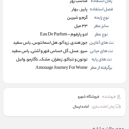
زمان استفاده
مناسب روز
فصل استفاده
پاییز , بهار
نوع رایحه
گرم و شیرین
سایز عطر
33 میل
نوع عطر
ادو پارفوم – Eau De Parfum
نت های آغازین
جوز هندی, زردآلو, هل اسمانتوس, یاس سفید
نت های میانی
سرو, عسل, گل حساس قهر و آشتی, یاس سفید
نت های پایه
توتون و تنباکو, زعفران, مشک, ناگارمو, وانیل
برگرفته از عطر
Amouage Journey For Wome
فروشنده:
فروشگاه شهرو
زمان آماده سازی:
آماده ارسال