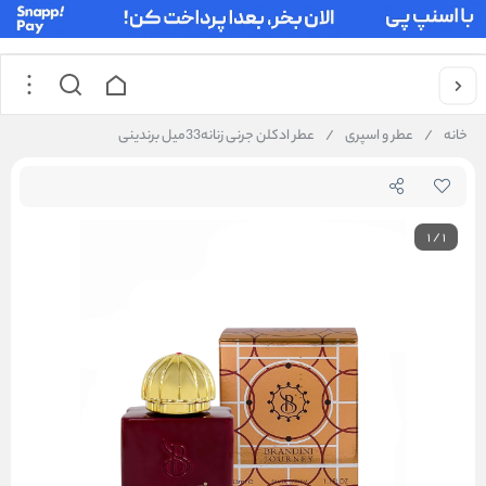
خانه
/
عطر و اسپری
/
عطر ادکلن جرنی زنانه33میل برندینی
1
/
1