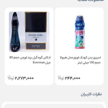
محصولات مشابه
اسپری بدن کودک اویور مدل هیولا
ادکلن گودگرل برند اورمن حجم 80
حجم 130 میلی لیتر
میل Everman
حج
2,273,000
244,000
نظرات کاربران