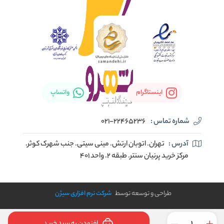
اینستاگرام
واتساپ
شماره تماس :
021-22465236
آدرس :
تهران. اتوبان ارتش. مینی سیتی. جنب شهرک کوثر.
مرکز خرید پرنیان سنتر. طبقه ۲. واحد ۴۰۱
طراحی و توسعه توسط
شرکت نرم افزاری سیژن
افزودن به سبد خرید