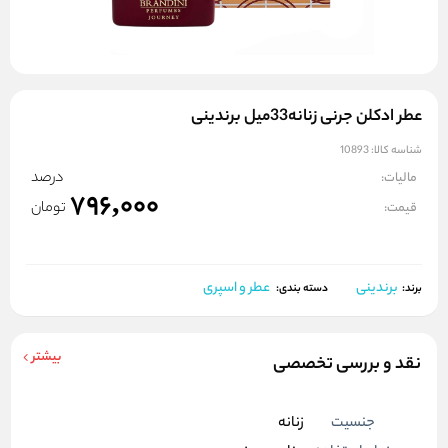
عطر ادکلن جرنی زنانه33میل برندینی
شناسه کالا:
10893
درصد
مالیات:
796,000
تومان
قیمت:
برندینی
عطر و اسپری
برند:
دسته بندی:
بیشتر
نقد و بررسی تخصصی
جنسیت
زنانه