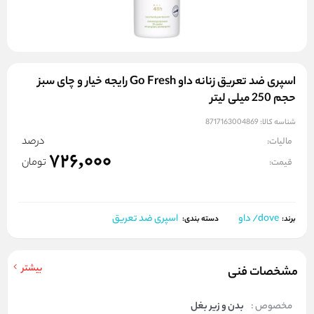
اسپری ضد تعریق زنانه داو Go Fresh رایجه خیار و چای سبز
حجم 250 میلی لیتر
شناسه کالا:
8717163004869
درصد
مالیات:
726,000
تومان
قیمت:
dove/ داو
اسپری ضد تعریق
برند:
دسته بندی:
بیشتر
مشخصات فنی
مخصوص :
بدن و زیر بغل