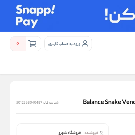
0
ورود به حساب کاربری
شناسه کالا:
5012368040487
فروشنده:
فروشگاه شهرو