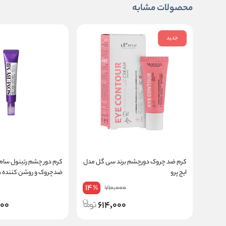
محصولات مشابه
جدید
کرم ضد چروک دورچشم برند سی گل مدل
کرم دور چشم رتینول سام 
ایج پرو
ضدچروک و روشن کننده 
14
710,000
%
000
614,000