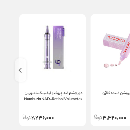
روشن کننده کلاژن
دور چشم ضد چروک و لیفتینگ نامبوزین
l Simple
Numbuzin NAD+Retinol Volumetox
Eye Cream شماره 9 حجم 10 میل
2,436,000
3,320,000