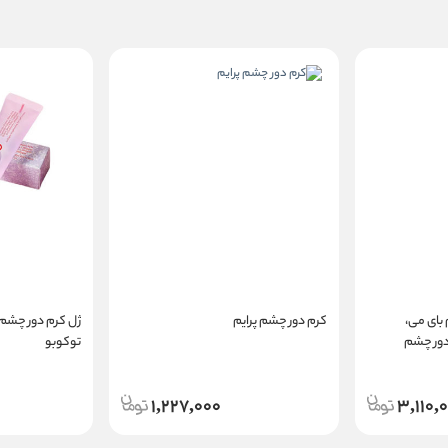
بای می،
کرم دور چشم پرایم
ژل کرم دور چشم 
دور چشم
توکوبو
1,227,000
3,110,