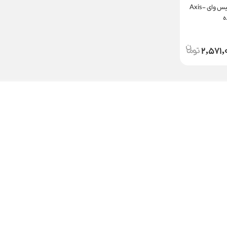
سرم دور چشم کلاژن اکسیس وای Axis-
2,571,