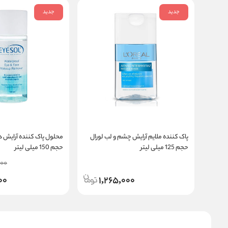
جدید
جدید
پاک کننده ملایم آرایش چشم و لب لورال
محلول پاک کننده آرایش د
حجم 125 میلی لیتر
حجم 150 میلی لیتر
00
00
1,265,000