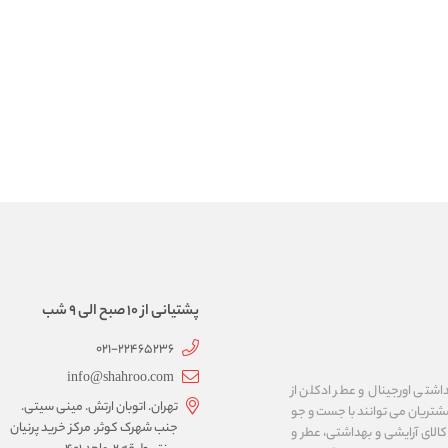
پشتیانی از 10 صبح الی 9 شب
021-22465236
info@shahroo.com
داشتی اورجینال و عطر ادکلن از
تهران. اتوبان ارتش. مینی سیتی.
مشتریان می توانند با جست و جو
جنب شهرک کوثر. مرکز خرید پرنیان
الای آرایشی و بهداشتی، عطر و