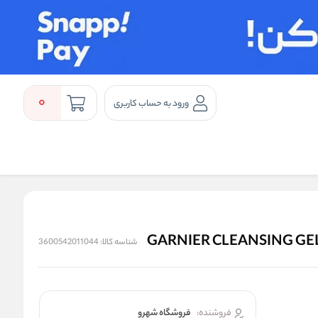
0
ورود به حساب کاربری
شناسه کالا:
3600542011044
فروشنده:
فروشگاه شهرو