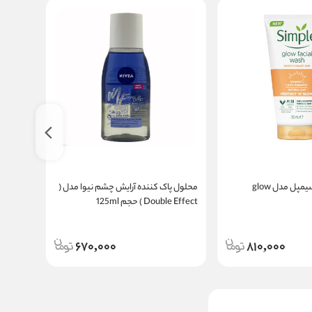
ژل شست و شو سیمپل مدل glow
محلول پاک کننده آرایش چشم نیوا مدل (
ژل براش
Double Effect ) حجم 125ml
ویتالیر
670,000
810,000