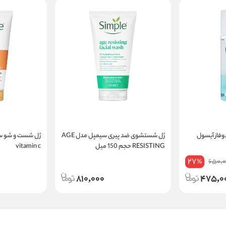
وفاز آیسول
ژل شستشوی ضد پیری سیمپل مدل AGE
RESISTING حجم 150 میل
vitamin c
27
650,0
%
810,000
475,0