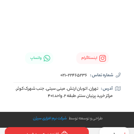
اینستاگرام
واتساپ
شماره تماس :
021-22465236
آدرس :
تهران. اتوبان ارتش. مینی سیتی. جنب شهرک کوثر.
مرکز خرید پرنیان سنتر. طبقه ۲. واحد ۴۰۱
طراحی و توسعه توسط
شرکت نرم افزاری سیژن