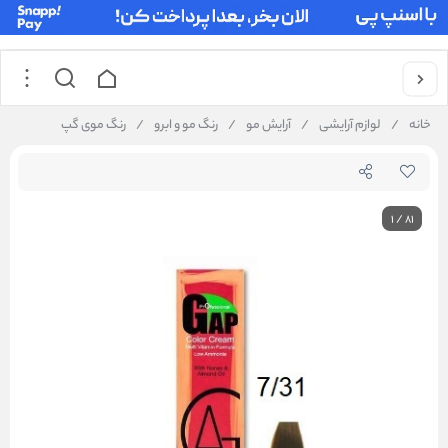
خانه
/
لوازم آرایشی
/
آرایش مو
/
رنگ مو و ابرو
/
رنگ موی گپ
1
/
81