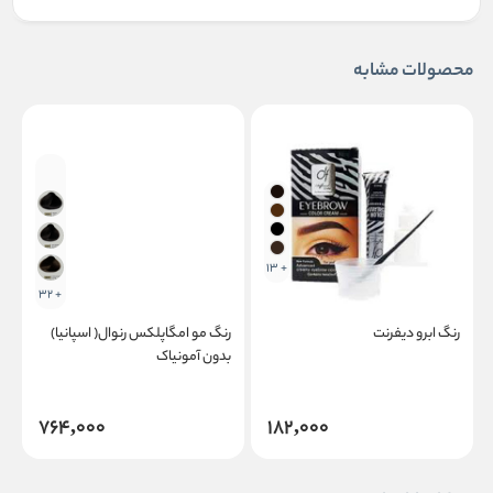
محصولات مشابه
+ 13
+ 32
رنگ ابرو دیفرنت
رنگ مو امگاپلکس رنوال( اسپانیا)
ر
بدون آمونیاک
ف
764,000
182,000