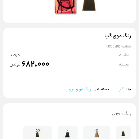
رنگ موی گپ
شناسه کالا:
11355
درصد
مالیات:
682,000
تومان
قیمت:
گپ
رنگ مو و ابرو
برند:
دسته بندی:
رنگ
:
7/31