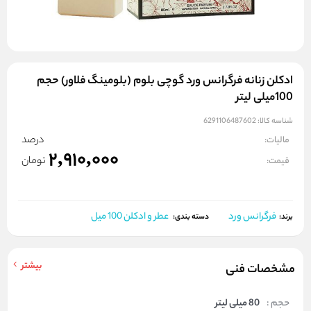
ادکلن زنانه فرگرانس ورد گوچی بلوم (بلومینگ فلاور) حجم
100میلی لیتر
شناسه کالا:
6291106487602
درصد
مالیات:
2,910,000
تومان
قیمت:
فرگرانس ورد
عطر و ادکلن 100 میل
برند:
دسته بندی:
بیشتر
مشخصات فنی
حجم :
80 میلی لیتر