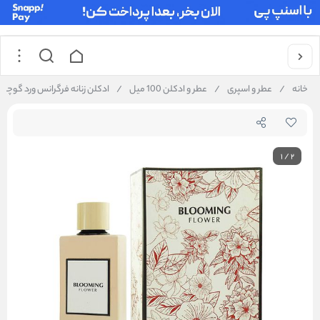
خانه
/
عطر و اسپری
/
عطر و ادکلن 100 میل
/
ادکلن زنانه فرگرانس ورد گوچی بلوم (ب
1
/
2