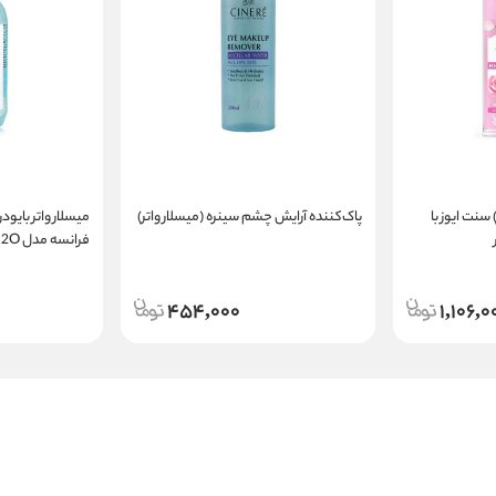
سنت ایوز با
پاک‌کننده آرایش چشم سینره (میسلار واتر)
میسلار واتر بایو
میلی
454,000
1,106,0