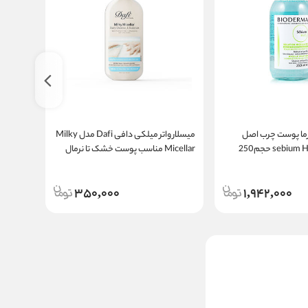
درما پوست چرب اصل
میسلار واتر میلکی دافی Dafi مدل Milky
میسلار و
فرانسه مدل sebium H2O حجم250
Micellar مناسب پوست خشک تا نرمال
250 میلی لیتر
حجم 200 میل
350,000
1,942,000
میسلار واتر اکتی ویت ویتالیر
حجم 250 میلی لیتر
مالیات:
درصد