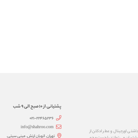
پشتیانی از 10 صبح الی 9 شب
021-22465236
info@shahroo.com
داشتی اورجینال و عطر ادکلن از
تهران. اتوبان ارتش. مینی سیتی.
مشتریان می توانند با جست و جو