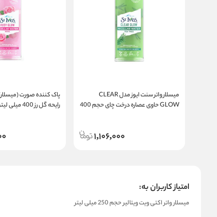
میسلار واتر سنت ایوز مدل CLEAR
پاک کننده صورت (میسلار) 
GLOW حاوی عصاره درخت چای حجم 400
رایحه گل رز 400 میلی لیتر
میلی لیتر
00
1,106,000
امتیاز کاربران به:
میسلار واتر اکتی ویت ویتالیر حجم 250 میلی لیتر