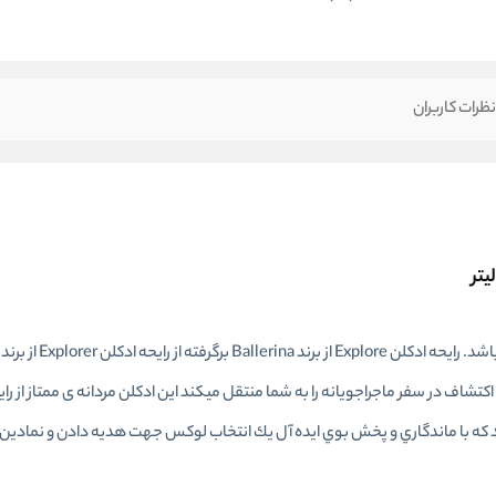
ظرات کاربران
ادكلن Explore Ballerina يك عطر چرمي،چوبي، معطرو مردانه مي‌باشد. رايحه ادكلن Explore از برند Ballerina برگرفته از رايحه ادكلن Explorer از برند
رايحه ادكلن Explore Ballerina که یک حس اکتشاف در سفر ماجراجویانه را به شما منتقل میکند این ادکلن مردانه ی ممتاز
شد كه با ماندگاري و پخش بوي ايده آل يك انتخاب لوكس جهت هديه دادن و نمادی