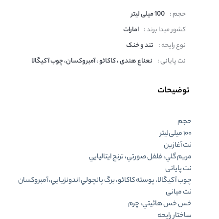
حجم :
100 میلی لیتر
کشور مبدا برند :
امارات
نوع رایحه :
تند و خنک
نت پایانی :
نعناع هندی ، کاکائو ، آمبروکسان، چوب آکیگالا
توضیحات
حجم
۱۰۰ میلی‌لیتر
نت آغازین
مريم گلي، فلفل صورتي، ترنج ايتاليايي
نت پایانی
چوب آكيگالا، پوسته كاكائو، برگ پانچولي اندونزيايي، آمبروكسان
نت میانی
خس خس هائيتي، چرم
ساختار رایحه