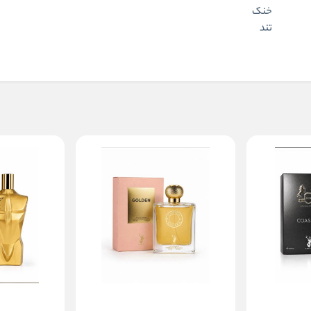
خنک
تند