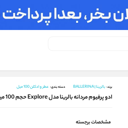
م 100 میلی لیتر
بالرینا | BALLERINA
عطر و ادکلن 100 میل
برند:
دسته بندی:
ادو پرفیوم مردانه بالرینا مدل Explore حجم 100 میلی لیتر
مشخصات برجسته