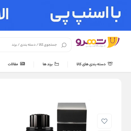
دسته بندی های کالا
برند ها
مقالات
خانه
/
عطر و اسپری
/
عطر و ادکلن 100 میل
/
ادو پرفیوم مردانه بالرینا مدل Explore حج