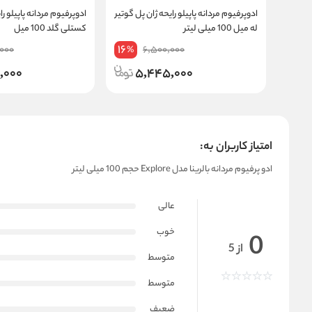
ادوپرفیوم مردانه پاپیلو رایحه ژان پل گوتیر
ادوپرفیوم مردانه پاپیلو را
له میل 100 میلی لیتر
کستلی گلد 100 میل
16
000
6,500,000
%
,000
5,445,000
امتیاز کاربران به:
ادو پرفیوم مردانه بالرینا مدل Explore حجم 100 میلی لیتر
عالی
خوب
0
از 5
متوسط
متوسط
ضعیف