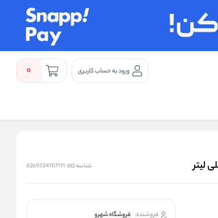
0
ورود به حساب کاربری
شناسه کالا:
6269334107111
فروشنده:
فروشگاه شهرو