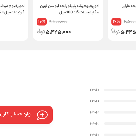
یحه مارلی
ادوپرفیوم زنانه پاپیلو رایحه ایو سن لورن
ادوپرفیوم مردانه 
مگنیفیسنت گلد 100 میل
گوتیه له میل الکسیر 0
16
16
6,500,000
6,500,
%
%
5,445,000
5,445
)
(0
0
%
)
(0
0
%
)
(0
0
%
وارد حساب کارب
)
(0
0
%
)
(0
0
%