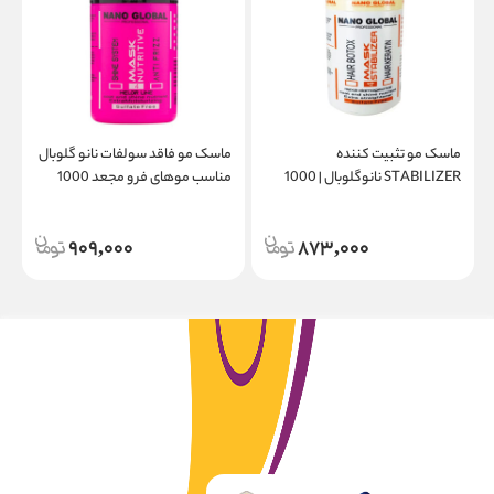
ماسک مو تثبیت کننده
ماسک مو فاقد سولفات نانو گلوبال
STABILIZER نانوگلوبال | 1000
مناسب موهای فر و مجعد 1000
میل
میل
909,000
873,000