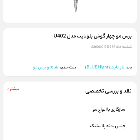
برس مو چهار گوش بلونایت مدل U402
شناسه کالا:
6260001719989
بلو نایت (BLUE Night)
شانه و برس مو
برند:
دسته بندی:
بیشتر
نقد و بررسی تخصصی
سازگاری با انواع مو
جنس بدنه پلاستیک