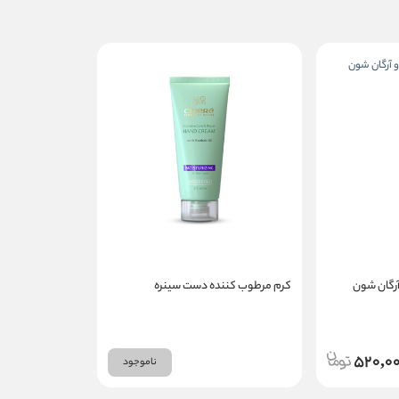
آرگان شون
کرم مرطوب کننده دست سینره
520,0
ناموجود