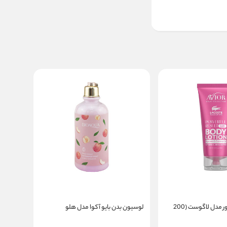
لوسیون بدن اویور مدل لاگوست (200
لوسیون بدن بایو آکوا مدل هلو