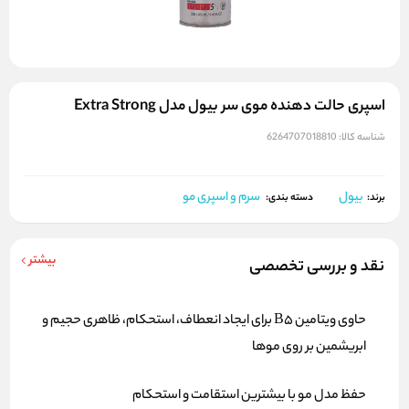
اسپری حالت دهنده موی سر بیول مدل Extra Strong
شناسه کالا:
6264707018810
بیول
سرم و اسپری مو
برند:
دسته بندی:
بیشتر
نقد و بررسی تخصصی
حاوی ویتامین B5 برای ایجاد انعطاف، استحکام، ظاهری حجیم و
ابریشمین بر روی موها
حفظ مدل مو با بیشترین استقامت و استحکام