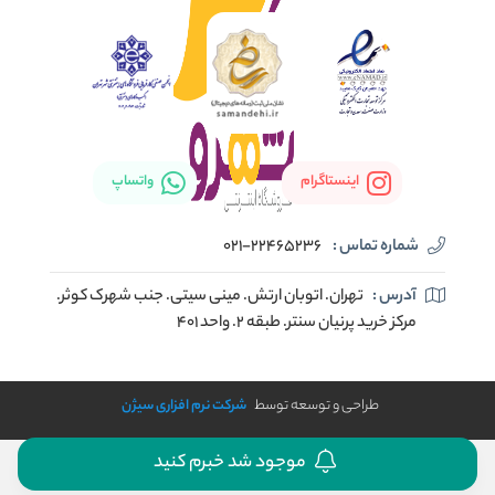
اینستاگرام
واتساپ
شماره تماس :
021-22465236
آدرس :
تهران. اتوبان ارتش. مینی سیتی. جنب شهرک کوثر.
مرکز خرید پرنیان سنتر. طبقه ۲. واحد ۴۰۱
طراحی و توسعه توسط
شرکت نرم افزاری سیژن
موجود شد خبرم کنید