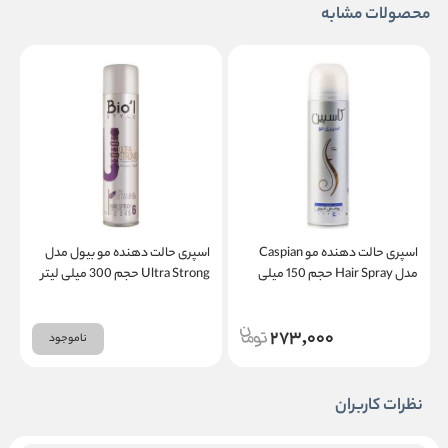
محصولات مشابه
اسپری حالت دهنده مو Caspian
اسپری حالت دهنده مو بیول مدل
ا
مدل Hair Spray حجم 150 میلی
Ultra Strong حجم 300 میلی لیتر
500
لیتر
273,000
ناموجود
نظرات کاربران