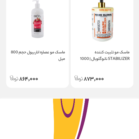
ماسک مو تثبیت کننده
ماسک مو عصاره انار بیول حجم 800
STABILIZER نانوگلوبال | 1000
میل
میل
864,000
873,000