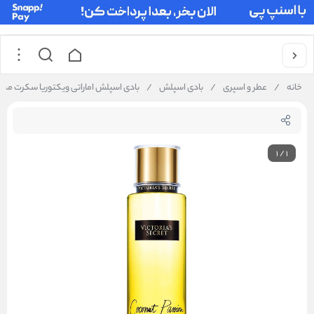
خانه
/
عطر و اسپری
/
بادی اسپلش
/
بادی اسپلش اماراتی ویکتوریا سکرت مدل oconut Passion
1
/
1