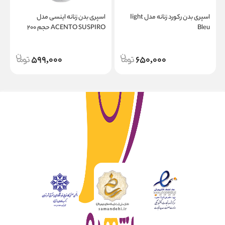
اسپری بدن رکورد زنانه مدل Iight
اسپری بدن زنانه اینسی مدل
ا
Bleu
ACENTO SUSPIRO حجم ۲۰۰
T
میلی لیتر
حج
599,000
650,000