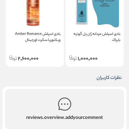
بادی اسپلش مردانه ژان پل گوتیه
بادی اسپلش Amber Romance
ب
بایراک
ویکتوریا سکرت اورجینال
س
2,600,000
1,000,000
نظرات کاربران
reviews.overview.addyourcomment