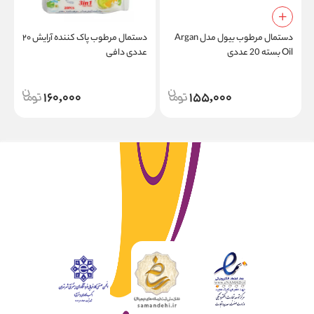
دستمال مرطوب بیول مدل Argan
دستمال مرطوب پاک کننده آرایش ۲۰
د
Oil بسته 20 عددی
عددی دافی
ص
160,000
155,000