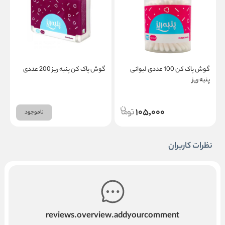
گوش پاک کن 100 عددی لیوانی
گوش پاک کن پنبه ریز 200 عددی
گ
پنبه ریز
00
105,000
ناموجود
نظرات کاربران
reviews.overview.addyourcomment