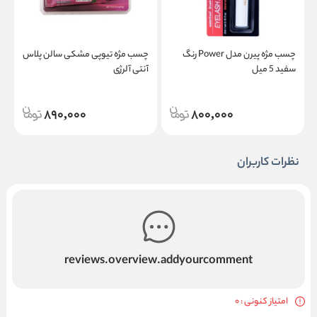
چسب مژه پیرن مدل Power رنگ
چسب مژه تیوپی مشکی سالن پلاس
چ
سفید 5 میل
آنتی‌ آلرژی
5می
890,000
800,000
نظرات کاربران
reviews.overview.addyourcomment
امتیاز کنونی : 0