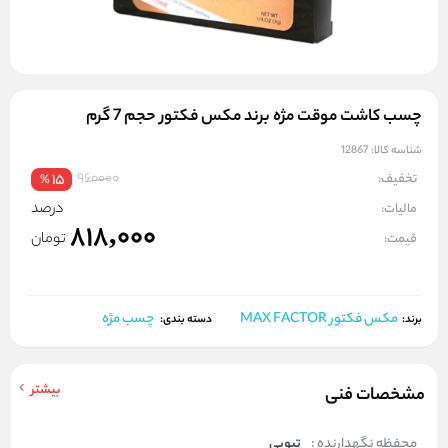
چسب کاشت موقت مژه برند مکس فکتور حجم 7 گرم
شناسه کالا:
12867
960000
تخفیف:
15
%
درصد
مالیات:
818,000
تومان
قیمت:
مکس فکتور MAX FACTOR
چسب مژه
برند:
دسته بندی:
بیشتر
مشخصات فنی
محفظه نگهدارنده :
تیوپی