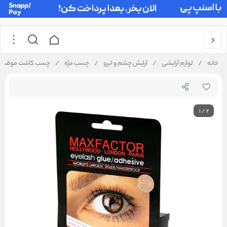
خانه
/
لوازم آرایشی
/
آرایش چشم و ابرو
/
چسب مژه
/
چسب کاشت موقت مژه 
1
/
2