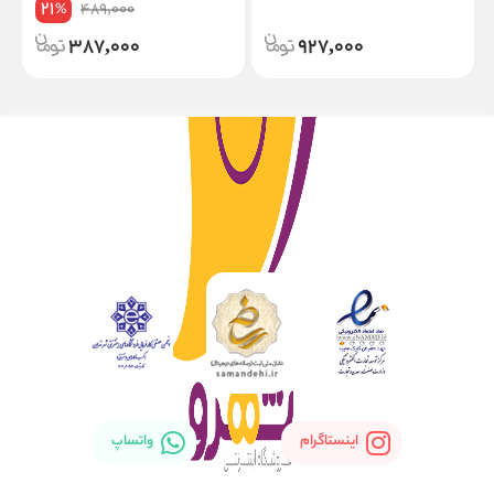
21
489,000
%
387,000
927,000
اینستاگرام
واتساپ