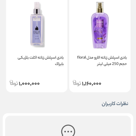
بادی اسپلش زنانه الارو مدل floral
بادی اسپلش زنانه اکلت بلژیکی
ب
حجم 250 میلی لیتر
بایراک
گ
1,000,000
1,160,000
نظرات کاربران