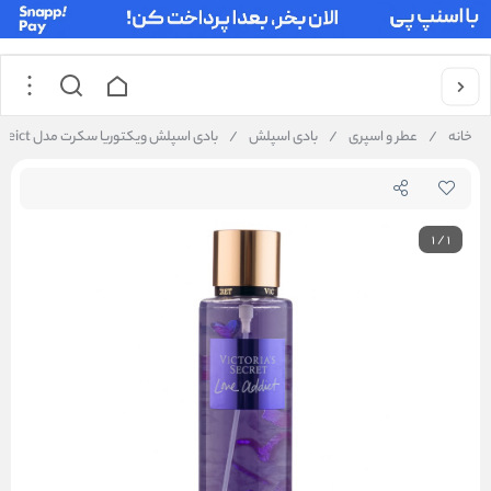
خانه
/
عطر و اسپری
/
بادی اسپلش
/
بادی اسپلش ویکتوریا سکرت مدل love addeict اماراتی
1
/
1