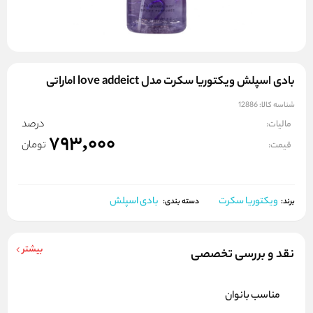
بادی اسپلش ویکتوریا سکرت مدل love addeict اماراتی
شناسه کالا:
12886
درصد
مالیات:
793,000
تومان
قیمت:
ویکتوریا سکرت
بادی اسپلش
برند:
دسته بندی:
بیشتر
نقد و بررسی تخصصی
مناسب بانوان