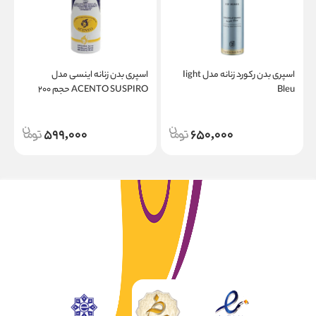
اسپری بدن رکورد زنانه مدل Iight
اسپری بدن زنانه اینسی مدل
ا
Bleu
ACENTO SUSPIRO حجم ۲۰۰
T
میلی لیتر
حج
599,000
650,000