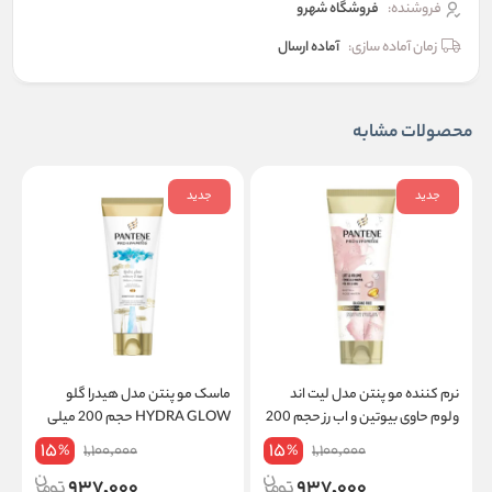
فروشنده:
فروشگاه شهرو
زمان آماده سازی:
آماده ارسال
محصولات مشابه
جدید
جدید
نرم کننده مو پنتن مدل لیت اند
ماسک مو پنتن مدل هیدرا گلو
م
ولوم حاوی بیوتین و اب رز حجم 200
HYDRA GLOW حجم 200 میلی
حج
میلی لیتر
لیتر
15
15
1,100,000
1,100,000
%
%
937,000
937,000