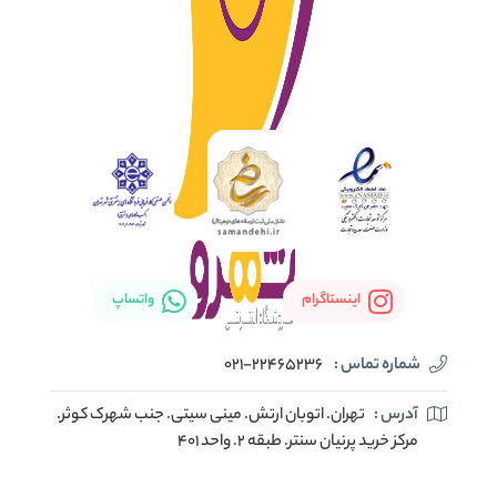
اینستاگرام
واتساپ
شماره تماس :
021-22465236
آدرس :
تهران. اتوبان ارتش. مینی سیتی. جنب شهرک کوثر.
مرکز خرید پرنیان سنتر. طبقه ۲. واحد ۴۰۱