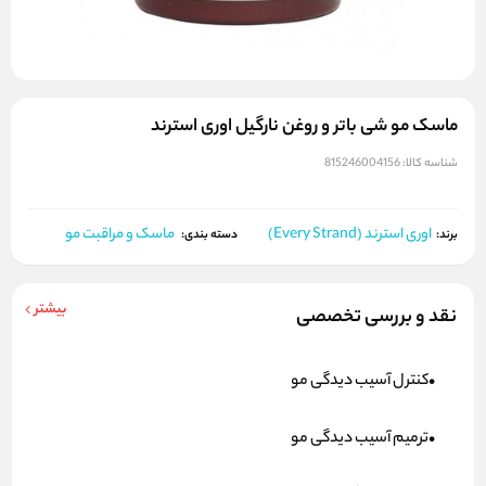
ماسک مو شی باتر و روغن نارگیل اوری استرند
شناسه کالا:
815246004156
اوری استرند (Every Strand)
ماسک و مراقبت مو
برند:
دسته بندی:
بیشتر
نقد و بررسی تخصصی
•کنترل آسیب دیدگی مو
•ترمیم آسیب دیدگی مو