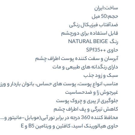
ساخت:ایران
حجم:50 میل
ضدآفتاب فیزیکال رنگی
قابل استفاده برای دورچشم
رنگ NATURAL BEIGE
حاوی ++SPf35
آبرسان و سفت کننده پوست اطراف چشم
دارای رنگدانه های طبیعی و مات
سبک و زود جذب
مناسب انواع پوست، پوست های حساس، بانوان باردار و ورز
غیرجوش زا و ضدحساسیت
جلوگیری از پیری و چروک پوست
کاهش تیرگی و پف اطراف چشم
محافظ کننده 360 درجه در برابر نور آبی(موبابل-مانیتور و…)
حاوی هیالورینک اسید، کافئین و ویتامین B5 و E