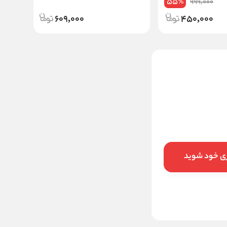
55
999,000
%
609,000
450,000
ضد آفتاب دور چشم و صورت
فیزیکال بژ طبیعی شماره 2
SPF35 پیکسل | 50 میل
مالیات:
درصد
898,000
قیمت:
تومان
ری خود شوید
افزودن به سبد خرید