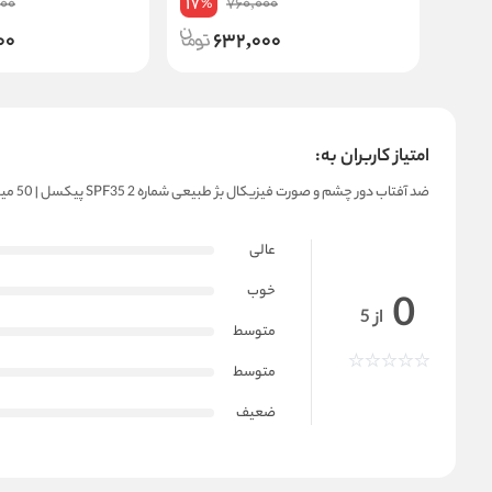
17
000
760,000
%
00
632,000
امتیاز کاربران به:
ضد آفتاب دور چشم و صورت فیزیکال بژ طبیعی شماره 2 SPF35 پیکسل | 50 میل
عالی
خوب
0
از 5
متوسط
متوسط
ضعیف