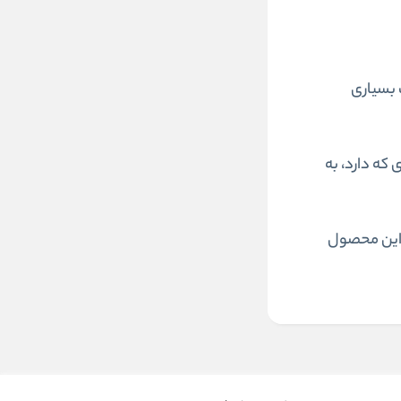
 بسیاری
گی بودن این محصول به شما کمک خواهد کرد تا در هنگام آرایش نیز به راحتی از آن استفاده نموده و با spf 35 ای که دارد، به
. این محصول