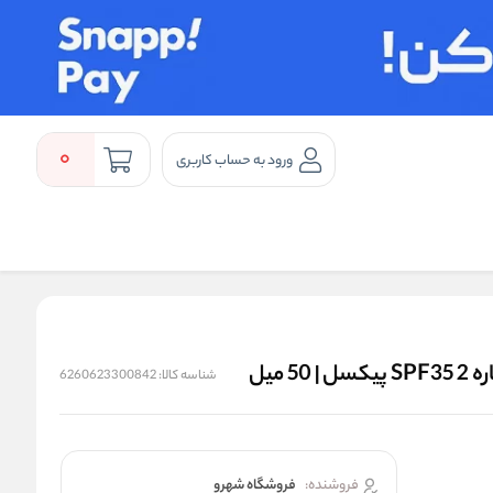
0
ورود به حساب کاربری
میل
شناسه کالا:
6260623300842
فروشنده:
فروشگاه شهرو