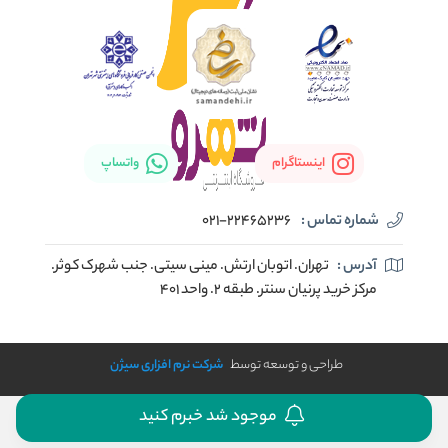
اینستاگرام
واتساپ
شماره تماس :
021-22465236
آدرس :
تهران. اتوبان ارتش. مینی سیتی. جنب شهرک کوثر.
مرکز خرید پرنیان سنتر. طبقه ۲. واحد ۴۰۱
طراحی و توسعه توسط
شرکت نرم افزاری سیژن
موجود شد خبرم کنید