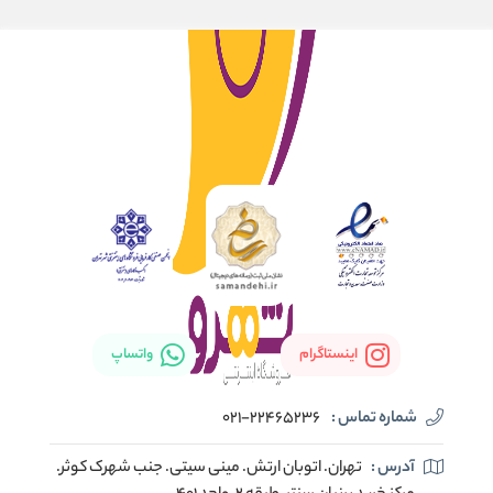
اینستاگرام
واتساپ
شماره تماس :
021-22465236
آدرس :
تهران. اتوبان ارتش. مینی سیتی. جنب شهرک کوثر.