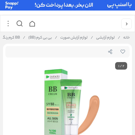
خانه
/
لوازم آرایشی
/
لوازم آرایش صورت
/
بی بی کرم (BB)
/
BB کرم رنگی SPF 50 دیفکتو
1
/
2