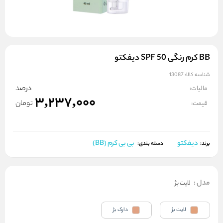
BB کرم رنگی SPF 50 دیفکتو
شناسه کالا:
13087
درصد
مالیات:
3,237,000
تومان
قیمت:
دیفکتو
بی بی کرم (BB)
برند:
دسته بندی:
مدل
:
لایت بژ
لایت بژ
دارک بژ