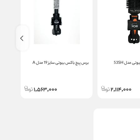
ی مدل 53SH
برس پیچ باکس بیوتی سایز 19 مدل A
مدل SH
1,563,000
2,114,000
برس پیچ باکس بیوتی
مدل 45SH