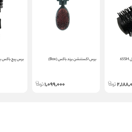
6
برس اکستنشن برند باکس (Box)
برس پیچ باکس بیوت
1,099,000
2,188,