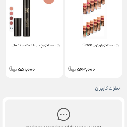
+ 6
رژلب مدادی اورتون Orton
رژلب مدادی چابی بلک دایموند مای
ر
551,000
563,000
نظرات کاربران