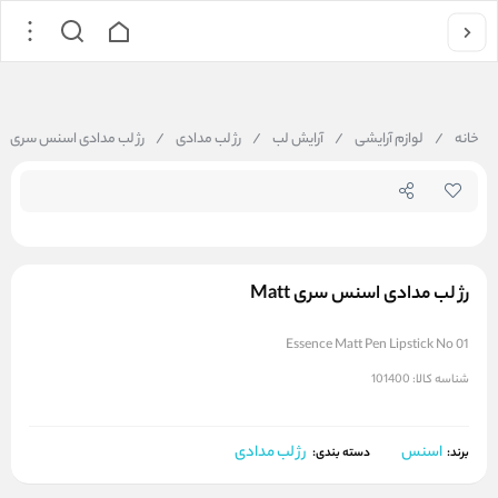
جستجو در فروشگاه
خانه
/
لوازم آرایشی
/
آرایش لب
/
رژ لب مدادی
/
رژ لب مدادی اسنس سری Matt
رژ لب مدادی اسنس سری Matt
Essence Matt Pen Lipstick No 01
شناسه کالا:
101400
اسنس
رژ لب مدادی
برند:
دسته بندی: