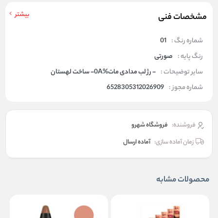
بیشتر
مشخصات فنی
شماره رنگ :
01
رنگ پایه :
صورتی
سایر توضیحات :
- رژ لب مدادی مات%0A- ساخت لهستان
شماره مجوز :
6528305312026909
فروشنده:
فروشگاه شهرو
زمان آماده سازی:
آماده ارسال
محصولات مشابه