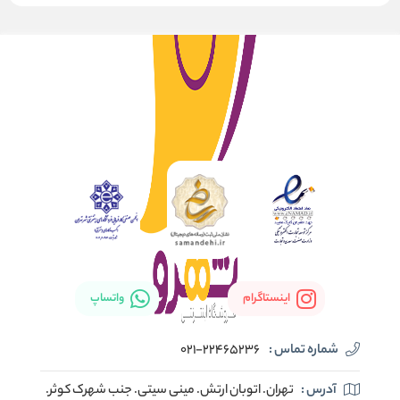
اینستاگرام
واتساپ
شماره تماس :
021-22465236
آدرس :
تهران. اتوبان ارتش. مینی سیتی. جنب شهرک کوثر.