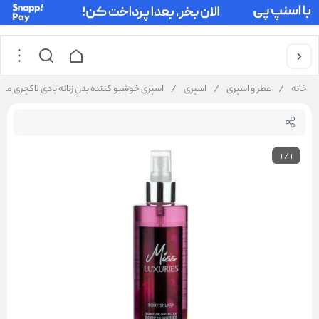
خانه
/
عطر و اسپری
/
اسپری
/
اسپری خوشبو کننده بدن زنانه بادی لاکچری مدل iss Luxuries
1
/
1