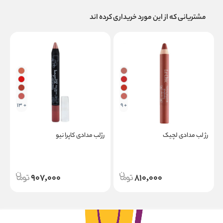
مشتریانی که از این مورد خریداری کرده اند
+ 13
+ 9
رژ لب مدادی لچیک
رژلب مدادی کاپرا نیو
ر
907,000
810,000