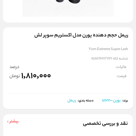
ریمل حجم دهنده یورن مدل اکستریم سوپر لش
Yorn Extreme Super Lash
شناسه کالا:
4260194171191
درصد
مالیات:
1,810,000
تومان
قیمت:
یورن-yorn
ریمل
برند:
دسته بندی:
بیشتر
نقد و بررسی تخصصی