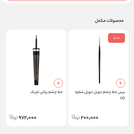
محصولات مکمل
جدید
برس خط چشم جویل جویل شماره
خط چشم براش لچیک
خ
00
972,000
200,000