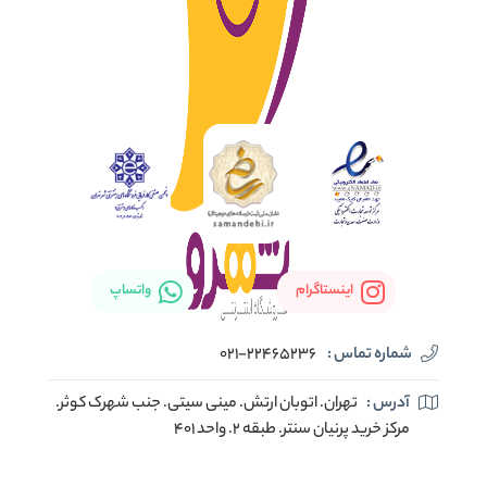
اینستاگرام
واتساپ
شماره تماس :
021-22465236
آدرس :
تهران. اتوبان ارتش. مینی سیتی. جنب شهرک کوثر.
مرکز خرید پرنیان سنتر. طبقه ۲. واحد ۴۰۱