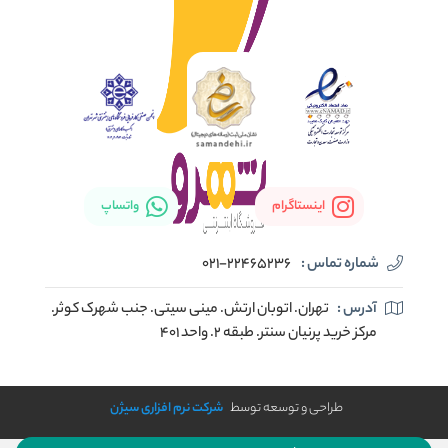
اینستاگرام
واتساپ
شماره تماس :
021-22465236
آدرس :
تهران. اتوبان ارتش. مینی سیتی. جنب شهرک کوثر.
مرکز خرید پرنیان سنتر. طبقه ۲. واحد ۴۰۱
طراحی و توسعه توسط
شرکت نرم افزاری سیژن