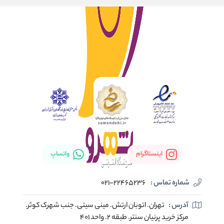
اینستاگرام
واتساپ
شماره تماس :
021-22465236
آدرس :
تهران. اتوبان ارتش. مینی سیتی. جنب شهرک کوثر.
مرکز خرید پرنیان سنتر. طبقه ۲. واحد ۴۰۱