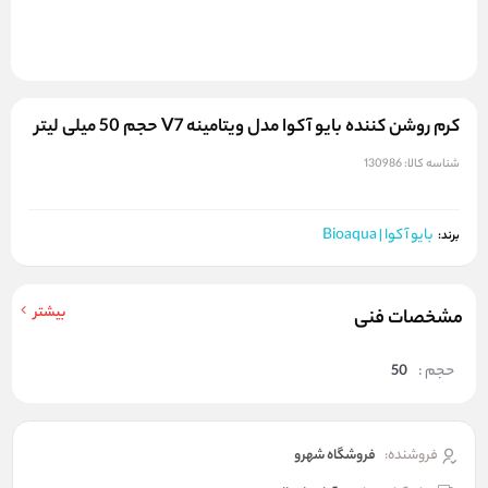
کرم روشن کننده بایو آکوا مدل ویتامینه V7 حجم 50 میلی لیتر
شناسه کالا:
130986
بایو آکوا | Bioaqua
برند:
بیشتر
مشخصات فنی
حجم :
50
فروشنده:
فروشگاه شهرو