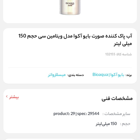
آب پاک کننده صورت بایو آکوا مدل ویتامین سی حجم 150
میلی لیتر
شناسه کالا:
132155
بایو آکوا | Bioaqua
میسلارواتر
برند:
دسته بندی:
بیشتر
مشخصات فنی
سایر مشخصات :
product: 29 | spec: 29544
حجم :
150 میلی‌لیتر