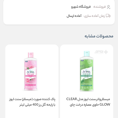
فروشنده:
فروشگاه شهرو
زمان آماده سازی:
آماده ارسال
محصولات مشابه
میسلار واتر سنت ایوز مدل CLEAR
پاک کننده صورت (میسلار) سنت ایوز
پ
GLOW حاوی عصاره درخت چای
با رایحه گل رز 400 میلی لیتر
(
حجم 400 میلی لیتر