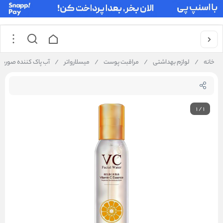
خانه
/
لوازم بهداشتی
/
مراقبت پوست
/
میسلارواتر
/
آب پاک کننده صورت بایو 
1
/
1