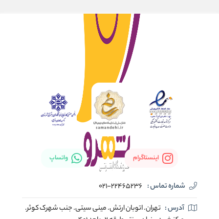
اینستاگرام
واتساپ
شماره تماس :
021-22465236
آدرس :
تهران. اتوبان ارتش. مینی سیتی. جنب شهرک کوثر.