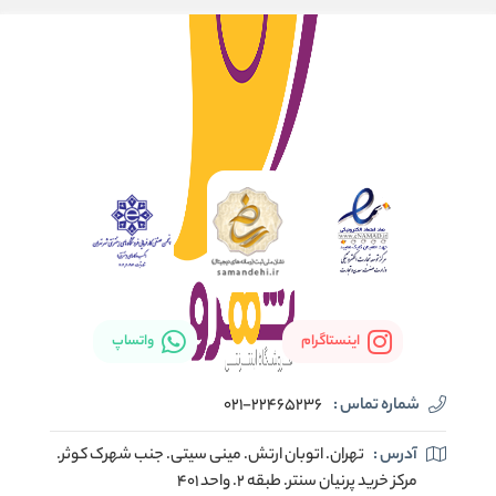
اینستاگرام
واتساپ
شماره تماس :
021-22465236
آدرس :
تهران. اتوبان ارتش. مینی سیتی. جنب شهرک کوثر.
مرکز خرید پرنیان سنتر. طبقه ۲. واحد ۴۰۱