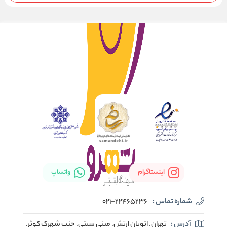
اینستاگرام
واتساپ
شماره تماس :
021-22465236
آدرس :
تهران. اتوبان ارتش. مینی سیتی. جنب شهرک کوثر.