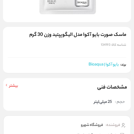
ماسک صورت بایو آکوا مدل الیگوپپتید وزن 30 گرم
شناسه کالا:
134193
بایو آکوا | Bioaqua
برند:
بیشتر
مشخصات فنی
حجم :
25 میلی‌لیتر
فروشنده:
فروشگاه شهرو