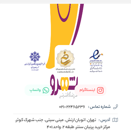
اینستاگرام
واتساپ
شماره تماس :
021-22465236
آدرس :
تهران. اتوبان ارتش. مینی سیتی. جنب شهرک کوثر.
مرکز خرید پرنیان سنتر. طبقه ۲. واحد ۴۰۱