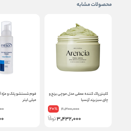
محصولات مشابه
کلینزر پاک کننده عمقی مدل موچی برنج و
چای سبز برند آرنسیا
میلی لیتر
20
00
4,300,000
%
00
3,432,000