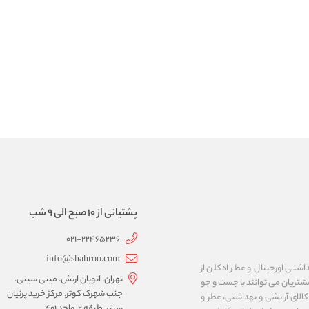
پشتیانی از 10 صبح الی 9 شب
021-22465236
info@shahroo.com
داشتی اورجینال و عطر ادکلن از
تهران. اتوبان ارتش. مینی سیتی.
مشتریان می توانند با جست و جو
جنب شهرک کوثر. مرکز خرید پرنیان
الای آرایشی و بهداشتی، عطر و
سنتر. طبقه ۲. واحد ۴۰۱