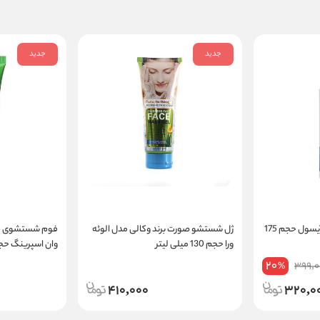
جدید
جدید
فوم شستشو پلک و مژه آیسول حجم 175
ژل شستشو صورت برند وکالی مدل الوئه
فوم شستشوی صو
ورا حجم 130 میلی لیتر
وان اسپرینگ حجم 100 
20
399,0
%
410,000
320,0