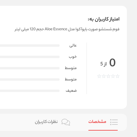
امتیاز کاربران به:
فوم شستشو صورت بایوآکوا مدل Aloe Essence حجم 120 میلی لیتر
عالی
خوب
0
از 5
متوسط
متوسط
ضعیف
مشخصات
نظرات کاربران