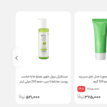
رت مدل چای سبز برند
میسلار ژل بیول حاوی عصاره ماچا مناسب
ژل شوین
گرم
پوست مختلط تا چرب حجم 250 میلی لیتر
Cleanser
150Ml
19
465,000
%
521,000
375,000