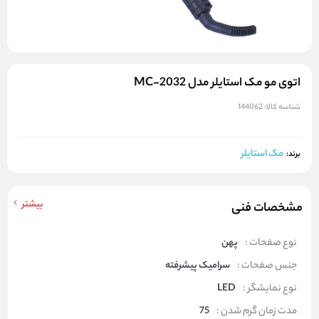
اتوی مو مک استایلر مدل MC-2032
شناسه کالا:
144062
مک استایلر
برند:
بیشتر
مشخصات فنی
نوع صفحات :
پهن
جنس صفحات :
سرامیک پیشرفته
نوع نمایشگر :
LED
مدت زمان گرم شدن :
75