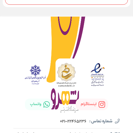
اینستاگرام
واتساپ
شماره تماس :
021-22465236