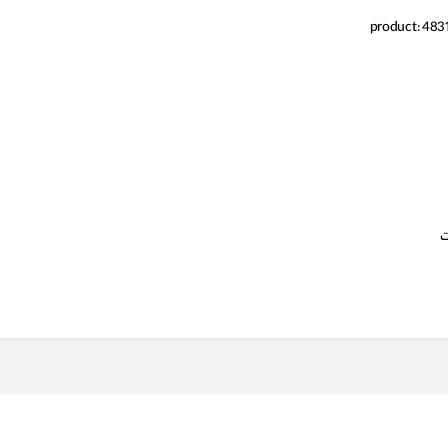
product: 4831
ت