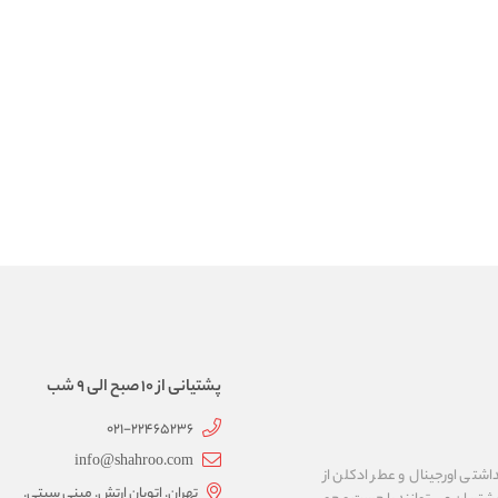
پشتیانی از 10 صبح الی 9 شب
021-22465236
info@shahroo.com
داشتی اورجینال و عطر ادکلن از
تهران. اتوبان ارتش. مینی سیتی.