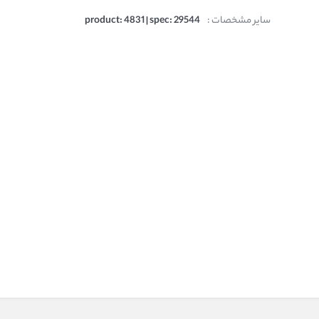
سایر مشخصات :
product: 4831 | spec: 29544