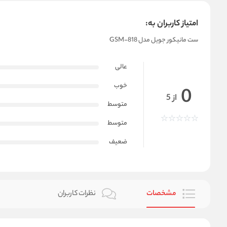
امتیاز کاربران به:
ست مانیکور جویل مدل GSM-818
عالی
خوب
0
از 5
متوسط
متوسط
ضعیف
مشخصات
نظرات کاربران