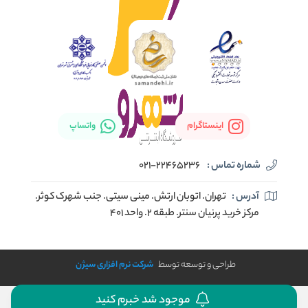
اینستاگرام
واتساپ
شماره تماس :
021-22465236
آدرس :
تهران. اتوبان ارتش. مینی سیتی. جنب شهرک کوثر.
مرکز خرید پرنیان سنتر. طبقه ۲. واحد ۴۰۱
طراحی و توسعه توسط
شرکت نرم افزاری سیژن
موجود شد خبرم کنید