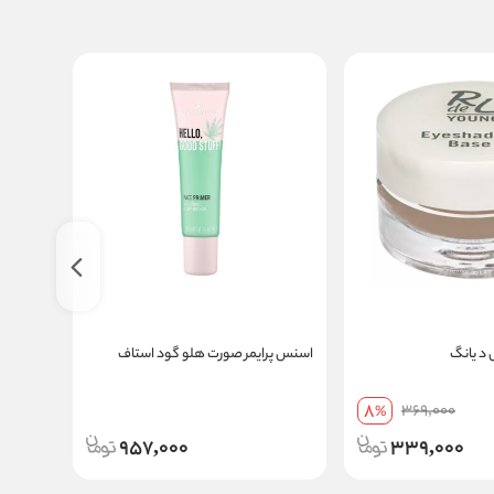
 د یانگ
اسنس پرایمر صورت هلو گود استاف
پرایمر چشم و لب مکس هیرو
8
369,000
%
957,000
339,000