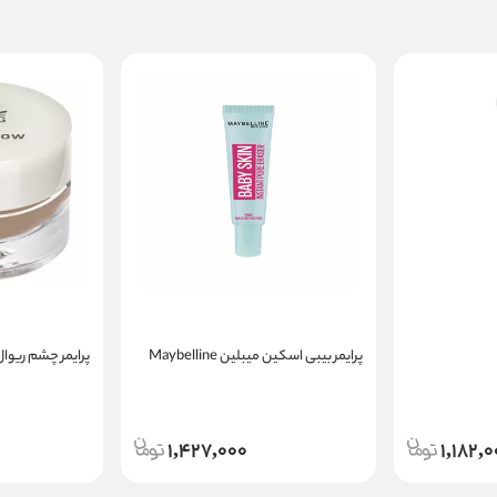
پرایمر بیبی اسکین میبلین Maybelline
پرایمر چشم ریوال
1,427,000
1,182,