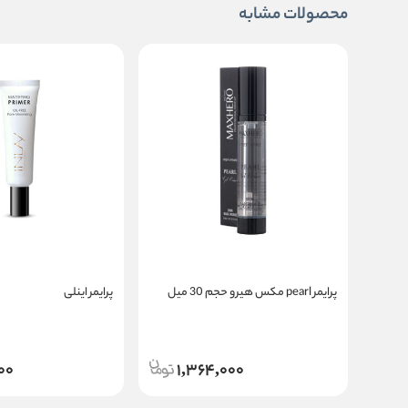
محصولات مشابه
پرایمر pearl مکس هیرو حجم 30 میل
پرایمر اینلی
000
1,364,000